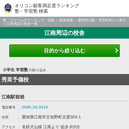
オリコン顧客満足度ランキング
塾・学習塾 検索
塾、スクールのランキング・比較
校舎検索
愛知県の駅・市区町村から探す
江南周辺の校舎一覧
江南周辺の校舎
目的から絞り込む
小学生 学習塾
の絞り込み
秀英予備校
江南駅前校
0586-24-3419
愛知県江南市古知野町古渡303-1
名鉄犬山線 江南より 徒歩 約3分