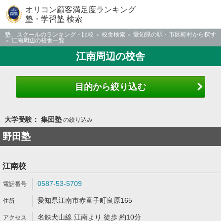
オリコン顧客満足度ランキング
塾・学習塾 検索
塾、スクールのランキング・比較
校舎検索
愛知県の駅・市区町村から探す
江南周辺の校舎一覧
江南周辺の校舎
目的から絞り込む
大学受験： 集団塾
の絞り込み
野田塾
江南校
0587-53-5709
愛知県江南市赤童子町良原165
名鉄犬山線 江南より 徒歩 約10分