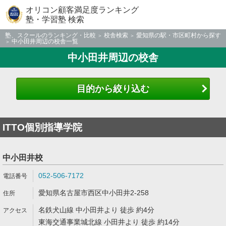
オリコン顧客満足度ランキング
塾・学習塾 検索
塾、スクールのランキング・比較
校舎検索
愛知県の駅・市区町村から探す
中小田井周辺の校舎一覧
中小田井周辺の校舎
目的から絞り込む
ITTO個別指導学院
中小田井校
052-506-7172
愛知県名古屋市西区中小田井2-258
名鉄犬山線 中小田井より 徒歩 約4分
東海交通事業城北線 小田井より 徒歩 約14分