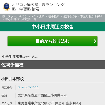
オリコン顧客満足度ランキング
塾・学習塾 検索
塾、スクールのランキング・比較
校舎検索
愛知県の駅・市区町村から探す
中小田井周辺の校舎一覧
中小田井周辺の校舎
目的から絞り込む
中学生 学習塾
の絞り込み
佐鳴予備校
小田井本部校
052-503-3511
愛知県名古屋市西区上小田井2-28
東海交通事業城北線 小田井より 徒歩 約4分