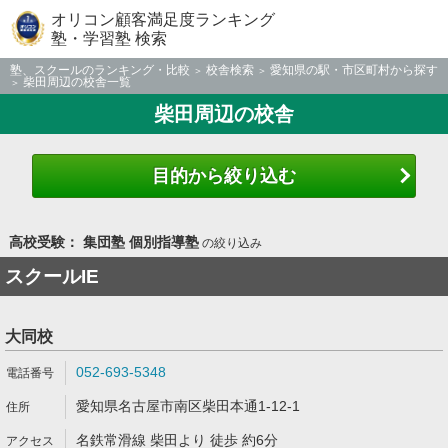
オリコン顧客満足度ランキング
塾・学習塾 検索
塾、スクールのランキング・比較
校舎検索
愛知県の駅・市区町村から探す
柴田周辺の校舎一覧
柴田周辺の校舎
目的から絞り込む
高校受験： 集団塾 個別指導塾
の絞り込み
スクールIE
大同校
052-693-5348
愛知県名古屋市南区柴田本通1-12-1
名鉄常滑線 柴田より 徒歩 約6分