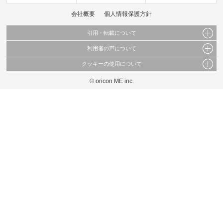
会社概要
個人情報保護方針
引用・転載について
利用者の声について
当サイトで公開されている情報（文字、写真、イラスト、画像データ等）及びこれらの配
置・編集および構造などについての著作権は株式会社oricon MEに帰属しております。
クッキーの使用について
当サイトに掲載している内容はすべてサービスの利用者が提出された見解・感想です。
これらの情報を権利者の許可なく無断転載・複製などの二次利用を行うことは固く禁じて
弊社が内容について正確性を含め一切保証するものではありません。
おります。
© oricon ME inc.
このサイトでは Cookie を使用して、ユーザーに合わせたコンテンツや広告の表示、ソー
弊社の見解・ 意見ではないことをご理解いただいた上でご覧ください。
シャル メディア機能の提供、広告の表示回数やクリック数の測定を行っています。
また、ユーザーによるサイトの利用状況についても情報を収集し、ソーシャル メディア
や広告配信、データ解析の各パートナーに提供しています。
各パートナーは、この情報とユーザーが各パートナーに提供した他の情報や、ユーザーが
各パートナーのサービスを使用したときに収集した他の情報を組み合わせて使用すること
があります。