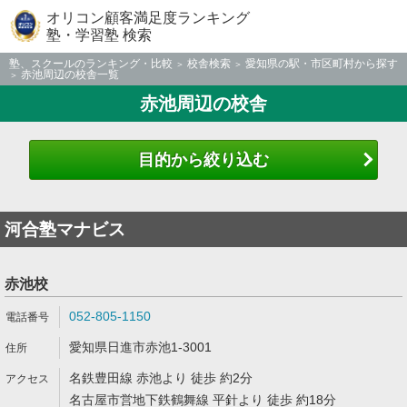
オリコン顧客満足度ランキング
塾・学習塾 検索
塾、スクールのランキング・比較
校舎検索
愛知県の駅・市区町村から探す
赤池周辺の校舎一覧
赤池周辺の校舎
目的から絞り込む
河合塾マナビス
赤池校
052-805-1150
愛知県日進市赤池1-3001
名鉄豊田線 赤池より 徒歩 約2分
名古屋市営地下鉄鶴舞線 平針より 徒歩 約18分