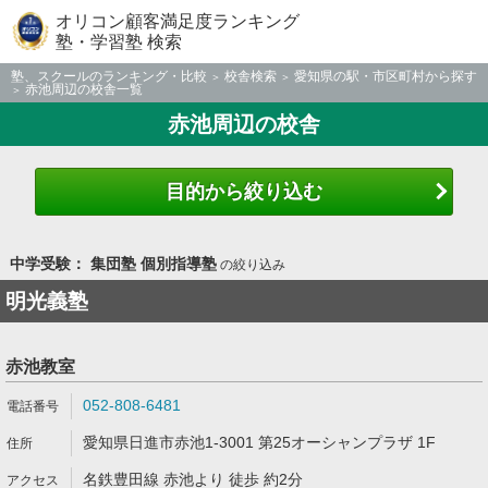
オリコン顧客満足度ランキング
塾・学習塾 検索
塾、スクールのランキング・比較
校舎検索
愛知県の駅・市区町村から探す
赤池周辺の校舎一覧
赤池周辺の校舎
目的から絞り込む
中学受験： 集団塾 個別指導塾
の絞り込み
明光義塾
赤池教室
052-808-6481
愛知県日進市赤池1-3001 第25オーシャンプラザ 1F
名鉄豊田線 赤池より 徒歩 約2分