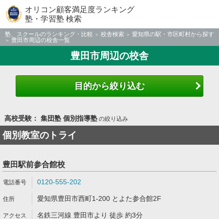
オリコン顧客満足度ランキング
塾・学習塾 検索
塾、スクールのランキング・比較
校舎検索
愛知県の駅・市区町村から探す
豊田市周辺の校舎一覧
豊田市周辺の校舎
目的から絞り込む
高校受験： 集団塾 個別指導塾
の絞り込み
個別教室のトライ
豊田駅前参合館校
0120-555-202
愛知県豊田市西町1-200 とよた参合館2F
名鉄三河線 豊田市より 徒歩 約3分