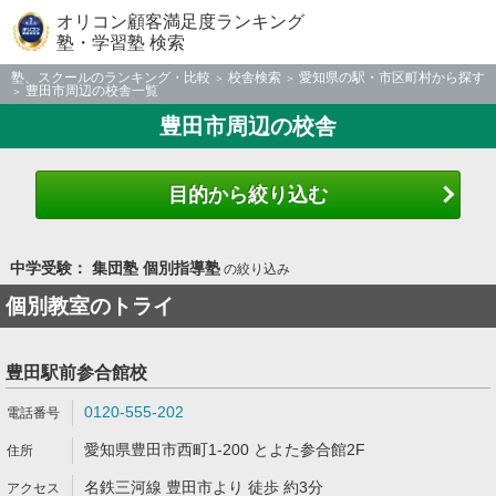
オリコン顧客満足度ランキング
塾・学習塾 検索
塾、スクールのランキング・比較
校舎検索
愛知県の駅・市区町村から探す
豊田市周辺の校舎一覧
豊田市周辺の校舎
目的から絞り込む
中学受験： 集団塾 個別指導塾
の絞り込み
個別教室のトライ
豊田駅前参合館校
0120-555-202
愛知県豊田市西町1-200 とよた参合館2F
名鉄三河線 豊田市より 徒歩 約3分