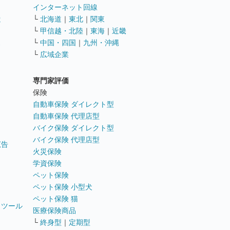
インターネット回線
遣
└
北海道
｜
東北
｜
関東
└
甲信越・北陸
｜
東海
｜
近畿
ス
└
中国・四国
｜
九州・沖縄
└
広域企業
専門家評価
ト
保険
自動車保険 ダイレクト型
自動車保険 代理店型
バイク保険 ダイレクト型
バイク保険 代理店型
広告
火災保険
学資保険
ペット保険
ペット保険 小型犬
ペット保険 猫
トツール
医療保険商品
└
終身型
｜
定期型