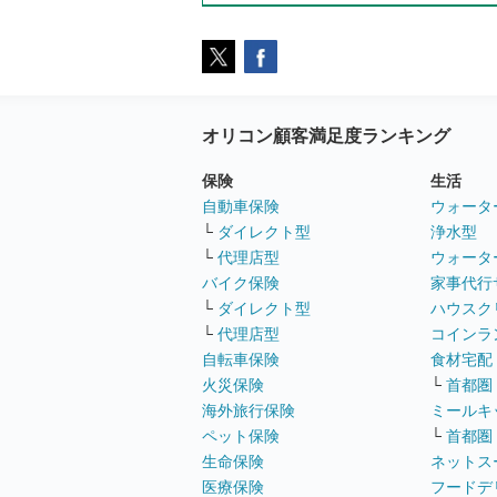
オリコン顧客満足度ランキング
保険
生活
自動車保険
ウォータ
└
ダイレクト型
浄水型
└
代理店型
ウォータ
バイク保険
家事代行
└
ダイレクト型
ハウスク
└
代理店型
コインラ
自転車保険
食材宅配
火災保険
└
首都圏
海外旅行保険
ミールキ
ペット保険
└
首都圏
生命保険
ネットス
医療保険
フードデ