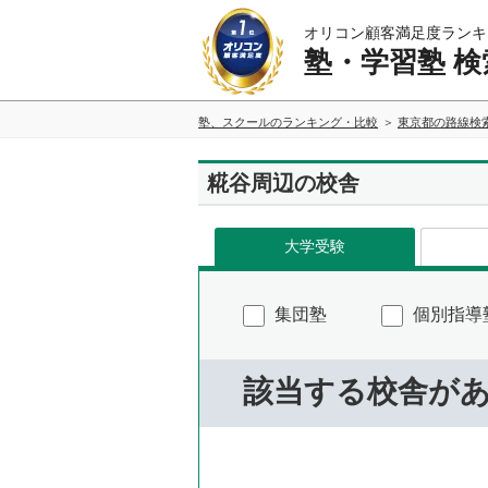
オリコン顧客満足度ランキ
塾・学習塾 検
塾、スクールのランキング・比較
東京都の路線検
糀谷周辺の校舎
大学受験
集団塾
個別指導
該当する校舎が