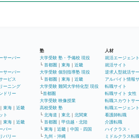
塾
人材
ーサーバー
大学受験 塾・予備校 現役
就活エージェン
└
首都圏
｜
東海
｜
近畿
就活サイト
ーサーバー
大学受験 個別指導塾 現役
逆求人型就活サ
サービス
└
首都圏
｜
東海
｜
近畿
アルバイト情報
リーニング
大学受験 難関大学特化型 現役
転職サイト
ンドリー
└
首都圏
転職サイト 女性
大学受験 映像授業
転職スカウトサ
｜
東海
｜
近畿
高校受験 塾
転職エージェン
ット
└
北海道
｜
東北
｜
北関東
看護師転職
｜
東海
｜
近畿
└
首都圏
｜
甲信越・北陸
介護転職
ーパー
└
東海
｜
近畿
｜
中国・四国
ハイクラス・
リバリー
└
九州・沖縄
ミドルクラス転