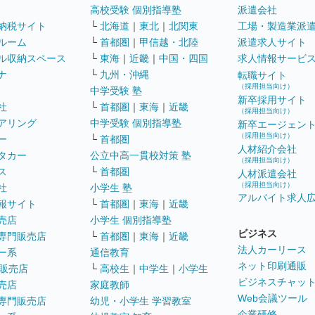
高校受験 個別指導塾
派遣会社
納税サイト
└
北海道
｜
東北
｜
北関東
工場・製造業派
ルーム
└
首都圏
｜
甲信越・北陸
派遣求人サイト
ル収納スペース
└
東海
｜
近畿
｜
中国・四国
求人情報サービ
ナ
└
九州・沖縄
転職サイト
（採用担当向け）
中学受験 塾
新卒採用サイト
社
└
首都圏
｜
東海
｜
近畿
（採用担当向け）
アリング
中学受験 個別指導塾
新卒エージェン
（採用担当向け）
ー
└
首都圏
人材紹介会社
タカー
公立中高一貫校対策 塾
（採用担当向け）
ス
└
首都圏
人材派遣会社
（採用担当向け）
社
小学生 塾
アルバイト求人
報サイト
└
首都圏
｜
東海
｜
近畿
売店
小学生 個別指導塾
ビジネス
専門販売店
└
首都圏
｜
東海
｜
近畿
法人カーリース
ー系
通信教育
ネット印刷通販
販売店
└
高校生
｜
中学生
｜
小学生
ビジネスチャッ
売店
家庭教師
Web会議ツール
専門販売店
幼児・小学生 学習教室
企業研修