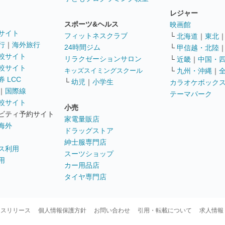
レジャー
スポーツ&ヘルス
映画館
サイト
フィットネスクラブ
└
北海道
｜
東北
行
｜
海外旅行
24時間ジム
└
甲信越・北陸
較サイト
リラクゼーションサロン
└
近畿
｜
中国・
較サイト
キッズスイミングスクール
└
九州・沖縄
｜
 LCC
└
幼児
｜
小学生
カラオケボック
｜
国際線
テーマパーク
較サイト
小売
ビティ予約サイト
家電量販店
海外
ドラッグストア
紳士服専門店
ス利用
スーツショップ
用
カー用品店
タイヤ専門店
ースリリース
個人情報保護方針
お問い合わせ
引用・転載について
求人情報