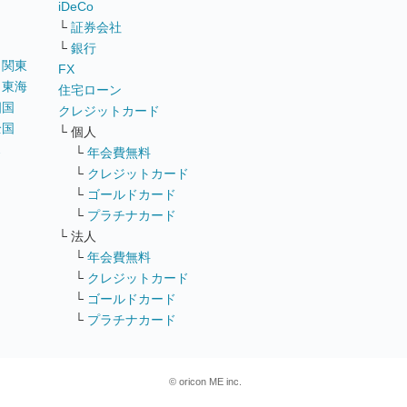
iDeCo
└
証券会社
└
銀行
｜
関東
FX
｜
東海
住宅ローン
四国
クレジットカード
全国
└ 個人
ス
└
年会費無料
└
クレジットカード
└
ゴールドカード
└
プラチナカード
└ 法人
└
年会費無料
└
クレジットカード
└
ゴールドカード
└
プラチナカード
© oricon ME inc.