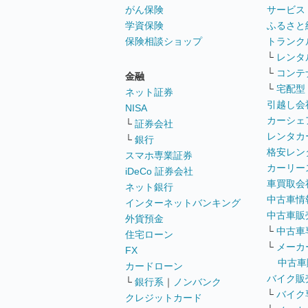
がん保険
サービス
学資保険
ふるさと
保険相談ショップ
トランク
└
レンタ
└
コンテ
金融
└
宅配型
ネット証券
引越し会
NISA
カーシェ
└
証券会社
レンタカ
└
銀行
格安レン
スマホ専業証券
カーリー
iDeCo 証券会社
車買取会
ネット銀行
中古車情
インターネットバンキング
中古車販
外貨預金
└
中古車
住宅ローン
└
メーカ
FX
中古車
カードローン
バイク販
└
銀行系
｜
ノンバンク
└
バイク
クレジットカード