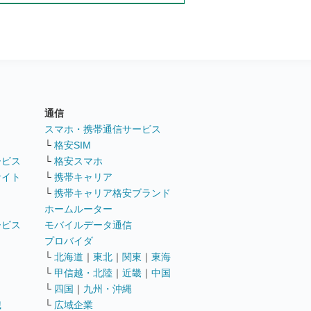
通信
ト
スマホ・携帯通信サービス
└
格安SIM
ービス
└
格安スマホ
サイト
└
携帯キャリア
└
携帯キャリア格安ブランド
ホームルーター
ービス
モバイルデータ通信
ト
プロバイダ
└
北海道
｜
東北
｜
関東
｜
東海
└
甲信越・北陸
｜
近畿
｜
中国
└
四国
｜
九州・沖縄
職
└
広域企業