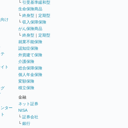
└
引受基準緩和型
生命保険商品
└
終身型
｜
定期型
員向け
└
収入保障保険
がん保険商品
└
終身型
｜
定期型
就業不能保険
テ
認知症保険
ステ
外貨建て保険
介護保険
サイト
総合保障保険
個人年金保険
変額保険
積立保険
ング
グ
金融
ネット証券
ウンター
NISA
イト
└
証券会社
リ
└
銀行