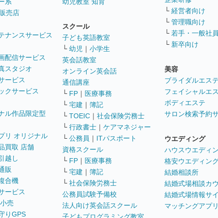
ー系
幼児教室 知育
└
経営者向け
販売店
└
管理職向け
スクール
└
若手・一般社
テナンスサービス
子ども英語教室
└
新卒向け
└
幼児
｜
小学生
画配信サービス
英会話教室
真スタジオ
美容
オンライン英会話
サービス
ブライダルエス
通信講座
ックサービス
フェイシャルエ
└
FP
｜
医療事務
ボディエステ
└
宅建
｜
簿記
ナル作品限定型
サロン検索予約
└
TOEIC
｜
社会保険労務士
└
行政書士
｜
ケアマネジャー
プリ オリジナル
└
公務員
｜
ITパスポート
ウエディング
品買取 店舗
資格スクール
ハウスウエディ
引越し
└
FP
｜
医療事務
格安ウエディン
通販
└
宅建
｜
簿記
結婚相談所
複合機
└
社会保険労務士
結婚式場相談カ
サービス
公務員試験予備校
結婚式場情報サ
 小売
法人向け英会話スクール
マッチングアプ
守りGPS
子どもプログラミング教室