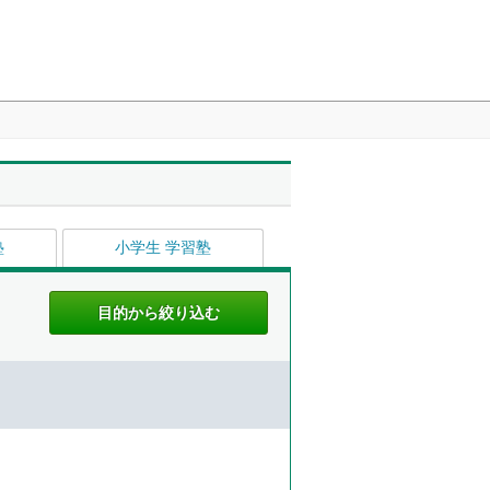
塾
小学生 学習塾