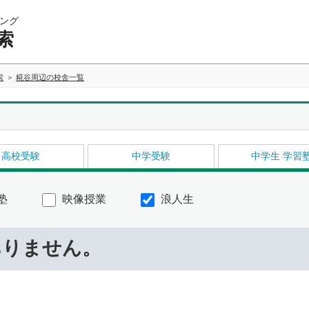
ング
索
索
糀谷周辺の校舎一覧
高校受験
中学受験
中学生 学習
塾
映像授業
浪人生
ありません。