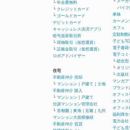
└
メーカ
└
年会費無料
バイク
└
クレジットカード
車検
└
ゴールドカード
カーメン
デビットカード
カフェ
キャッシュレス決済アプリ
定額制動
暗号資産取引所
子ども写
└
現物取引（仮想通貨）
電子書籍
└
証拠金取引（仮想通貨）
電子コミ
ロボアドバイザー
└
総合型
└
オリジ
住宅
└
出版社
不動産仲介 売却
マンガア
└
マンション
｜
戸建て
｜
土地
ブランド
不動産仲介 購入
オフィス
└
マンション
｜
戸建て
オフィス
分譲マンション管理会社
オフィス
└
首都圏
｜
東海
｜
近畿
｜
九州
福利厚生
マンション大規模修繕
電力会社
不動産仲介 賃貸
子ども見