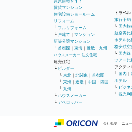
賃貸情報サイト
賃貸マンション
トラベル
住宅設備ショールーム
旅行予約
リフォーム
└
国内旅
└
フルリフォーム
航空券比
└
戸建て
｜
マンション
ホテル比
新築分譲マンション
格安航空券
└
首都圏
｜
東海
｜
近畿
｜
九州
└
国内線
ハウスメーカー 注文住宅
ツアー比
建売住宅
アクティ
└
ビルダー
└
国内
｜
└
東北
｜
北関東
｜
首都圏
ホテル
└
東海
｜
近畿
｜
中国・四国
└
ビジネ
└
九州
└
観光利
└
ハウスメーカー
└
デベロッパー
会社概要
ニュ