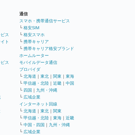
通信
ト
スマホ・携帯通信サービス
└
格安SIM
ービス
└
格安スマホ
サイト
└
携帯キャリア
└
携帯キャリア格安ブランド
ホームルーター
ービス
モバイルデータ通信
ト
プロバイダ
└
北海道
｜
東北
｜
関東
｜
東海
└
甲信越・北陸
｜
近畿
｜
中国
└
四国
｜
九州・沖縄
職
└
広域企業
インターネット回線
遣
└
北海道
｜
東北
｜
関東
└
甲信越・北陸
｜
東海
｜
近畿
ス
└
中国・四国
｜
九州・沖縄
└
広域企業