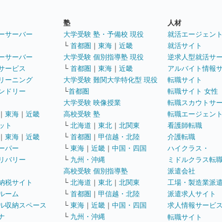
塾
人材
ーサーバー
大学受験 塾・予備校 現役
就活エージェン
└
首都圏
｜
東海
｜
近畿
就活サイト
ーサーバー
大学受験 個別指導塾 現役
逆求人型就活サ
サービス
└
首都圏
｜
東海
｜
近畿
アルバイト情報
リーニング
大学受験 難関大学特化型 現役
転職サイト
ンドリー
└
首都圏
転職サイト 女性
大学受験 映像授業
転職スカウトサ
｜
東海
｜
近畿
高校受験 塾
転職エージェン
ット
└
北海道
｜
東北
｜
北関東
看護師転職
｜
東海
｜
近畿
└
首都圏
｜
甲信越・北陸
介護転職
ーパー
└
東海
｜
近畿
｜
中国・四国
ハイクラス・
リバリー
└
九州・沖縄
ミドルクラス転
高校受験 個別指導塾
派遣会社
納税サイト
└
北海道
｜
東北
｜
北関東
工場・製造業派
ルーム
└
首都圏
｜
甲信越・北陸
派遣求人サイト
ル収納スペース
└
東海
｜
近畿
｜
中国・四国
求人情報サービ
ナ
└
九州・沖縄
転職サイト