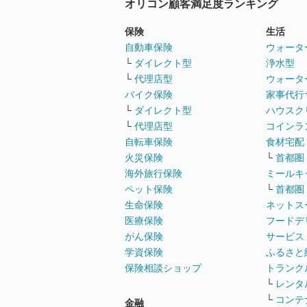
オリコン顧客満足度ランキング
保険
生活
自動車保険
ウォータ
└
ダイレクト型
浄水型
└
代理店型
ウォータ
バイク保険
家事代行
└
ダイレクト型
ハウスク
└
代理店型
コインラ
自転車保険
食材宅配
火災保険
└
首都圏
海外旅行保険
ミールキ
ペット保険
└
首都圏
生命保険
ネットス
医療保険
フードデ
がん保険
サービス
学資保険
ふるさと
保険相談ショップ
トランク
└
レンタ
└
コンテ
金融