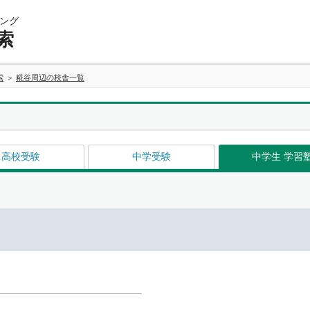
ング
索
索
糀谷周辺の校舎一覧
高校受験
中学受験
中学生 学習