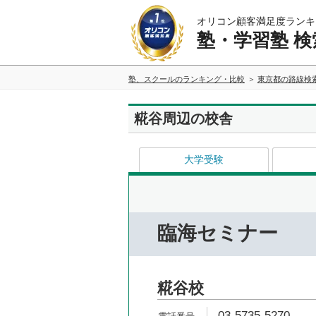
オリコン顧客満足度ランキ
塾・学習塾 検
塾、スクールのランキング・比較
東京都の路線検
糀谷周辺の校舎
大学受験
臨海セミナー
糀谷校
03-5735-5270