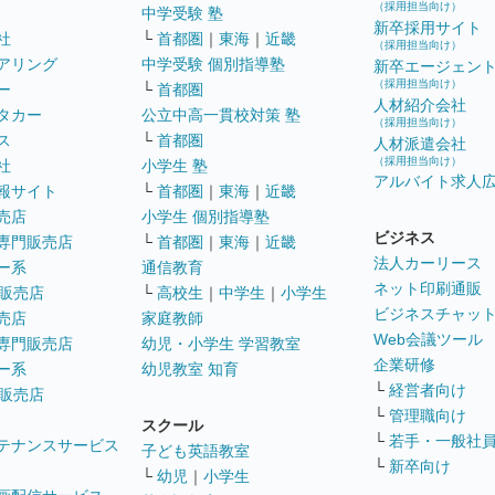
（採用担当向け）
中学受験 塾
新卒採用サイト
社
└
首都圏
｜
東海
｜
近畿
（採用担当向け）
アリング
中学受験 個別指導塾
新卒エージェン
（採用担当向け）
ー
└
首都圏
人材紹介会社
タカー
公立中高一貫校対策 塾
（採用担当向け）
ス
└
首都圏
人材派遣会社
（採用担当向け）
社
小学生 塾
アルバイト求人
報サイト
└
首都圏
｜
東海
｜
近畿
売店
小学生 個別指導塾
ビジネス
専門販売店
└
首都圏
｜
東海
｜
近畿
法人カーリース
ー系
通信教育
ネット印刷通販
販売店
└
高校生
｜
中学生
｜
小学生
ビジネスチャッ
売店
家庭教師
Web会議ツール
専門販売店
幼児・小学生 学習教室
企業研修
ー系
幼児教室 知育
└
経営者向け
販売店
└
管理職向け
スクール
└
若手・一般社
テナンスサービス
子ども英語教室
└
新卒向け
└
幼児
｜
小学生