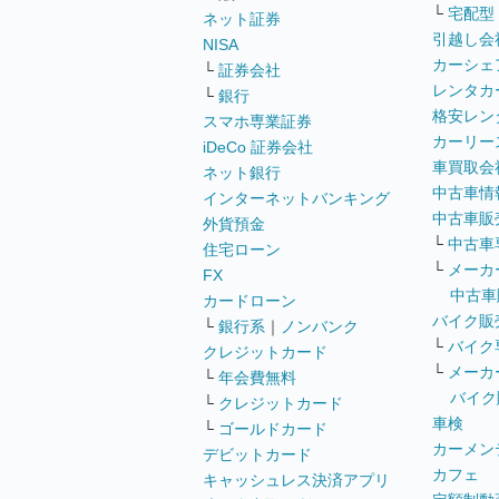
└
宅配型
ネット証券
引越し会
NISA
カーシェ
└
証券会社
レンタカ
└
銀行
格安レン
スマホ専業証券
カーリー
iDeCo 証券会社
車買取会
ネット銀行
中古車情
インターネットバンキング
中古車販
外貨預金
└
中古車
住宅ローン
└
メーカ
FX
中古車
カードローン
バイク販
└
銀行系
｜
ノンバンク
└
バイク
クレジットカード
└
メーカ
└
年会費無料
バイク
└
クレジットカード
車検
└
ゴールドカード
カーメン
デビットカード
カフェ
キャッシュレス決済アプリ