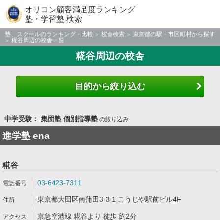
オリコン顧客満足度ランキング
塾・学習塾 検索
塾、スクールのランキング・比較
校舎検索
東京都の駅・市区町村から探す
糀谷周辺の校舎一覧
糀谷周辺の校舎
目的から絞り込む
中学受験： 集団塾 個別指導塾
の絞り込み
進学塾 ena
糀谷
03-6423-7311
東京都大田区南蒲田3-3-1 こうじや駅前ビル4F
京急空港線 糀谷より 徒歩 約2分