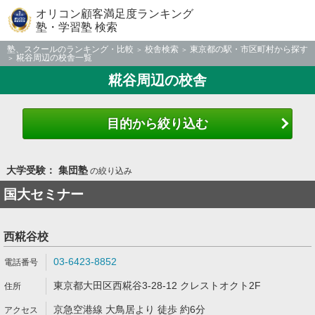
オリコン顧客満足度ランキング
塾・学習塾 検索
塾、スクールのランキング・比較
校舎検索
東京都の駅・市区町村から探す
糀谷周辺の校舎一覧
糀谷周辺の校舎
目的から絞り込む
大学受験： 集団塾
の絞り込み
国大セミナー
西糀谷校
03-6423-8852
東京都大田区西糀谷3-28-12 クレストオクト2F
京急空港線 大鳥居より 徒歩 約6分