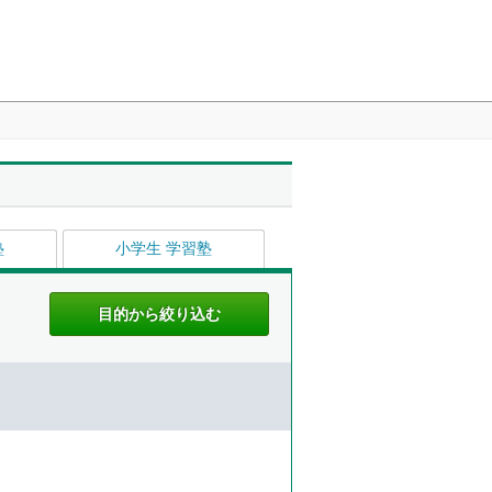
塾
小学生 学習塾