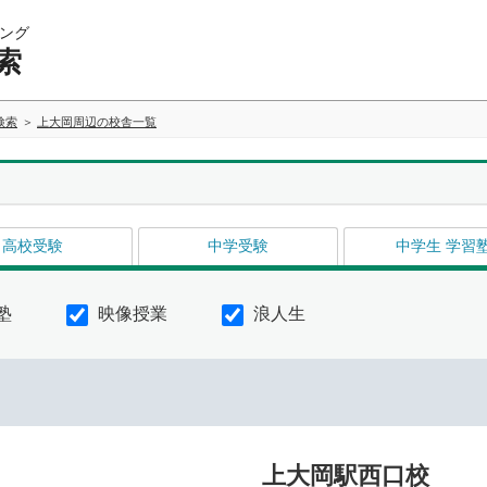
ング
索
検索
上大岡周辺の校舎一覧
高校受験
中学受験
中学生 学習
塾
映像授業
浪人生
上大岡駅西口校