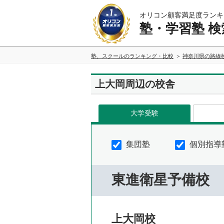
オリコン顧客満足度ランキ
塾・学習塾 検
塾、スクールのランキング・比較
神奈川県の路線
上大岡周辺の校舎
大学受験
集団塾
個別指導
東進衛星予備校
上大岡校