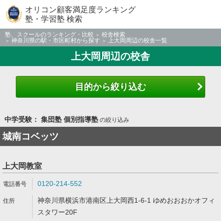
オリコン顧客満足度ランキング
塾・学習塾 検索
塾、スクールのランキング・比較
校舎検索
神奈川県の駅・市区町村から探す
上大岡周辺の校舎一覧
上大岡周辺の校舎
目的から絞り込む
中学受験： 集団塾 個別指導塾
の絞り込み
城南コベッツ
上大岡教室
0120-214-552
神奈川県横浜市港南区上大岡西1-6-1 ゆめおおおかオフィ
スタワー20F