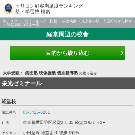
オリコン顧客満足度ランキング
塾・学習塾 検索
塾、スクールのランキング・比較
校舎検索
東京都の駅・市区町村から探す
経堂周辺の校舎一覧
経堂周辺の校舎
目的から絞り込む
大学受験： 集団塾 映像授業 個別指導塾
の絞り込み
栄光ゼミナール
経堂校
03-3425-8261
東京都世田谷区経堂2-1-33 経堂コルティ3F
小田急線 経堂より 徒歩 約1分