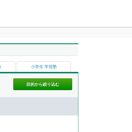
塾
小学生 学習塾