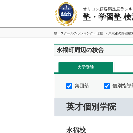
オリコン顧客満足度ランキ
塾・学習塾 検
塾、スクールのランキング・比較
東京都の路線検
永福町周辺の校舎
大学受験
集団塾
個別指導
英才個別学院
永福校