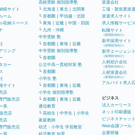
高校受験 個別指導塾
派遣会社
納税サイト
└
北海道
｜
東北
｜
北関東
工場・製造業派
ルーム
└
首都圏
｜
甲信越・北陸
派遣求人サイト
ル収納スペース
└
東海
｜
近畿
｜
中国・四国
求人情報サービ
ナ
└
九州・沖縄
転職サイト
（採用担当向け）
中学受験 塾
新卒採用サイト
社
└
首都圏
｜
東海
｜
近畿
（採用担当向け）
アリング
中学受験 個別指導塾
新卒エージェン
（採用担当向け）
ー
└
首都圏
人材紹介会社
タカー
公立中高一貫校対策 塾
（採用担当向け）
ス
└
首都圏
人材派遣会社
（採用担当向け）
社
小学生 塾
アルバイト求人
報サイト
└
首都圏
｜
東海
｜
近畿
売店
小学生 個別指導塾
ビジネス
専門販売店
└
首都圏
｜
東海
｜
近畿
法人カーリース
ー系
通信教育
ネット印刷通販
販売店
└
高校生
｜
中学生
｜
小学生
ビジネスチャッ
売店
家庭教師
Web会議ツール
専門販売店
幼児・小学生 学習教室
企業研修
ー系
幼児教室 知育