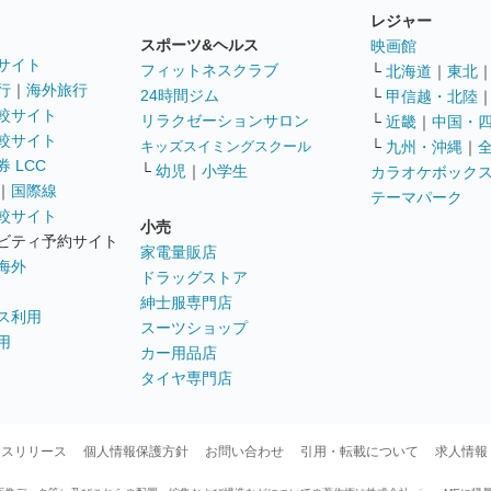
レジャー
スポーツ&ヘルス
映画館
サイト
フィットネスクラブ
└
北海道
｜
東北
行
｜
海外旅行
24時間ジム
└
甲信越・北陸
較サイト
リラクゼーションサロン
└
近畿
｜
中国・
較サイト
キッズスイミングスクール
└
九州・沖縄
｜
 LCC
└
幼児
｜
小学生
カラオケボック
｜
国際線
テーマパーク
較サイト
小売
ビティ予約サイト
家電量販店
海外
ドラッグストア
紳士服専門店
ス利用
スーツショップ
用
カー用品店
タイヤ専門店
ースリリース
個人情報保護方針
お問い合わせ
引用・転載について
求人情報