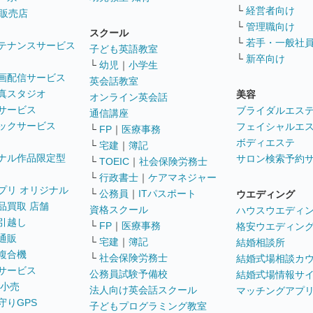
└
経営者向け
販売店
└
管理職向け
スクール
└
若手・一般社
テナンスサービス
子ども英語教室
└
新卒向け
└
幼児
｜
小学生
画配信サービス
英会話教室
真スタジオ
美容
オンライン英会話
サービス
ブライダルエス
通信講座
ックサービス
フェイシャルエ
└
FP
｜
医療事務
ボディエステ
└
宅建
｜
簿記
ナル作品限定型
サロン検索予約
└
TOEIC
｜
社会保険労務士
└
行政書士
｜
ケアマネジャー
プリ オリジナル
└
公務員
｜
ITパスポート
ウエディング
品買取 店舗
資格スクール
ハウスウエディ
引越し
└
FP
｜
医療事務
格安ウエディン
通販
└
宅建
｜
簿記
結婚相談所
複合機
└
社会保険労務士
結婚式場相談カ
サービス
公務員試験予備校
結婚式場情報サ
 小売
法人向け英会話スクール
マッチングアプ
守りGPS
子どもプログラミング教室