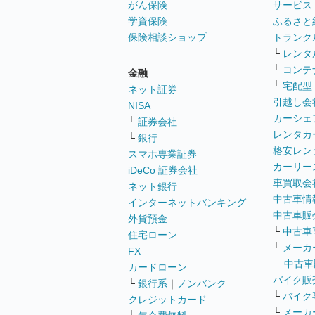
がん保険
サービス
学資保険
ふるさと
保険相談ショップ
トランク
└
レンタ
└
コンテ
金融
└
宅配型
ネット証券
引越し会
NISA
カーシェ
└
証券会社
レンタカ
└
銀行
格安レン
スマホ専業証券
カーリー
iDeCo 証券会社
車買取会
ネット銀行
中古車情
インターネットバンキング
中古車販
外貨預金
└
中古車
住宅ローン
└
メーカ
FX
中古車
カードローン
バイク販
└
銀行系
｜
ノンバンク
└
バイク
クレジットカード
└
メーカ