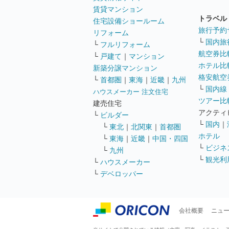
賃貸マンション
トラベル
住宅設備ショールーム
旅行予約
リフォーム
└
国内旅
└
フルリフォーム
航空券比
└
戸建て
｜
マンション
ホテル比
新築分譲マンション
格安航空券
└
首都圏
｜
東海
｜
近畿
｜
九州
└
国内線
ハウスメーカー 注文住宅
ツアー比
建売住宅
アクティ
└
ビルダー
└
国内
｜
└
東北
｜
北関東
｜
首都圏
ホテル
└
東海
｜
近畿
｜
中国・四国
└
ビジネ
└
九州
└
観光利
└
ハウスメーカー
└
デベロッパー
会社概要
ニュ