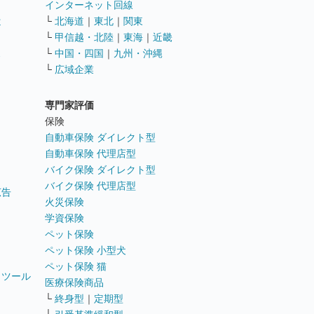
インターネット回線
遣
└
北海道
｜
東北
｜
関東
└
甲信越・北陸
｜
東海
｜
近畿
ス
└
中国・四国
｜
九州・沖縄
└
広域企業
専門家評価
ト
保険
自動車保険 ダイレクト型
自動車保険 代理店型
バイク保険 ダイレクト型
バイク保険 代理店型
広告
火災保険
学資保険
ペット保険
ペット保険 小型犬
ペット保険 猫
トツール
医療保険商品
└
終身型
｜
定期型