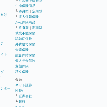
└
引受基準緩和型
生命保険商品
└
終身型
｜
定期型
員向け
└
収入保障保険
がん保険商品
└
終身型
｜
定期型
就業不能保険
テ
認知症保険
ステ
外貨建て保険
介護保険
サイト
総合保障保険
個人年金保険
変額保険
積立保険
ング
グ
金融
ネット証券
ウンター
NISA
イト
└
証券会社
リ
└
銀行