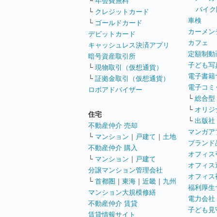
└
年会費無料
バイク
└
クレジットカード
車検
└
ゴールドカード
カーメン
デビットカード
カフェ
キャッシュレス決済アプリ
定額制動
暗号資産取引所
子ども写
└
現物取引（仮想通貨）
電子書籍
└
証拠金取引（仮想通貨）
電子コミ
ロボアドバイザー
└
総合型
└
オリジ
住宅
└
出版社
不動産仲介 売却
マンガア
└
マンション
｜
戸建て
｜
土地
ブランド
不動産仲介 購入
オフィス
└
マンション
｜
戸建て
オフィス
分譲マンション管理会社
オフィス
└
首都圏
｜
東海
｜
近畿
｜
九州
福利厚生
マンション大規模修繕
電力会社
不動産仲介 賃貸
子ども見
賃貸情報サイト