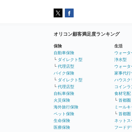
オリコン顧客満足度ランキング
保険
生活
自動車保険
ウォータ
└
ダイレクト型
浄水型
└
代理店型
ウォータ
バイク保険
家事代行
└
ダイレクト型
ハウスク
└
代理店型
コインラ
自転車保険
食材宅配
火災保険
└
首都圏
海外旅行保険
ミールキ
ペット保険
└
首都圏
生命保険
ネットス
医療保険
フードデ