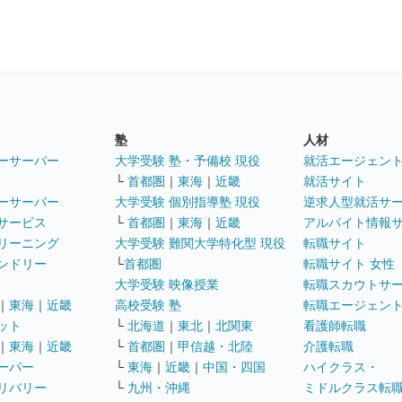
塾
人材
ーサーバー
大学受験 塾・予備校 現役
就活エージェン
└
首都圏
｜
東海
｜
近畿
就活サイト
ーサーバー
大学受験 個別指導塾 現役
逆求人型就活サ
サービス
└
首都圏
｜
東海
｜
近畿
アルバイト情報
リーニング
大学受験 難関大学特化型 現役
転職サイト
ンドリー
└
首都圏
転職サイト 女性
大学受験 映像授業
転職スカウトサ
｜
東海
｜
近畿
高校受験 塾
転職エージェン
ット
└
北海道
｜
東北
｜
北関東
看護師転職
｜
東海
｜
近畿
└
首都圏
｜
甲信越・北陸
介護転職
ーパー
└
東海
｜
近畿
｜
中国・四国
ハイクラス・
リバリー
└
九州・沖縄
ミドルクラス転