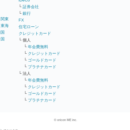
iDeCo
└
証券会社
└
銀行
｜
関東
FX
｜
東海
住宅ローン
四国
クレジットカード
全国
└ 個人
ス
└
年会費無料
└
クレジットカード
└
ゴールドカード
└
プラチナカード
└ 法人
└
年会費無料
└
クレジットカード
└
ゴールドカード
└
プラチナカード
© oricon ME inc.