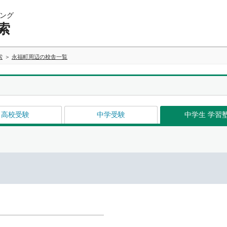
ング
索
索
永福町周辺の校舎一覧
高校受験
中学受験
中学生 学習