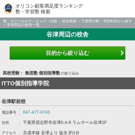
オリコン顧客満足度ランキング
塾・学習塾 検索
塾、スクールのランキング・比較
校舎検索
千葉県の駅・市区町村から探す
谷津周辺の校舎一覧
谷津周辺の校舎
目的から絞り込む
高校受験： 集団塾 個別指導塾
の絞り込み
ITTO個別指導学院
谷津駅前校
047-477-0743
千葉県習志野市谷津5-4-8 ラムサール谷津2F
京成本線 谷津より 徒歩 約1分