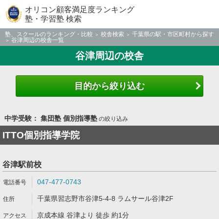
オリコン顧客満足度ランキング
塾・学習塾 検索
塾、スクールのランキング・比較
校舎検索
千葉県の駅・市区町村から探す
谷津周辺の校舎一覧
谷津周辺の校舎
目的から絞り込む
中学受験： 集団塾 個別指導塾
の絞り込み
ITTO個別指導学院
谷津駅前校
047-477-0743
千葉県習志野市谷津5-4-8 ラムサール谷津2F
京成本線 谷津より 徒歩 約1分