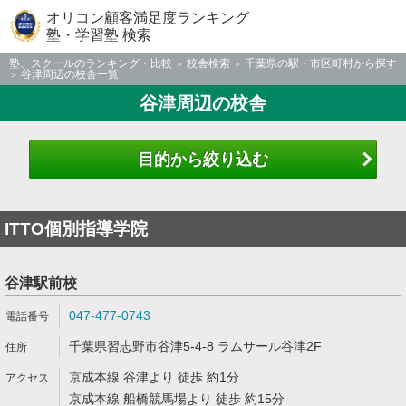
オリコン顧客満足度ランキング
塾・学習塾 検索
塾、スクールのランキング・比較
校舎検索
千葉県の駅・市区町村から探す
谷津周辺の校舎一覧
谷津周辺の校舎
目的から絞り込む
ITTO個別指導学院
谷津駅前校
047-477-0743
千葉県習志野市谷津5-4-8 ラムサール谷津2F
京成本線 谷津より 徒歩 約1分
京成本線 船橋競馬場より 徒歩 約15分