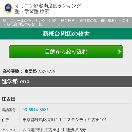
オリコン顧客満足度ランキング
塾・学習塾 検索
塾、スクールのランキング・比較
校舎検索
東京都の駅・市区町村から探す
新桜台周辺の校舎一覧
新桜台周辺の校舎
目的から絞り込む
高校受験： 集団塾
の絞り込み
進学塾 ena
江古田
03-6914-8581
東京都練馬区栄町2-1 コスモシティ江古田101
西武池袋線 江古田より 徒歩 約3分