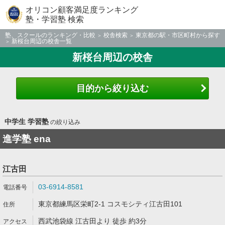
オリコン顧客満足度ランキング
塾・学習塾 検索
塾、スクールのランキング・比較
校舎検索
東京都の駅・市区町村から探す
新桜台周辺の校舎一覧
新桜台周辺の校舎
目的から絞り込む
中学生 学習塾
の絞り込み
進学塾 ena
江古田
03-6914-8581
東京都練馬区栄町2-1 コスモシティ江古田101
西武池袋線 江古田より 徒歩 約3分