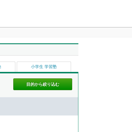
塾
小学生 学習塾