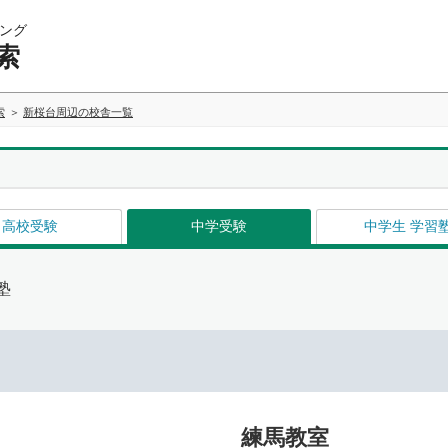
ング
索
索
新桜台周辺の校舎一覧
高校受験
中学受験
中学生 学習
塾
練馬教室