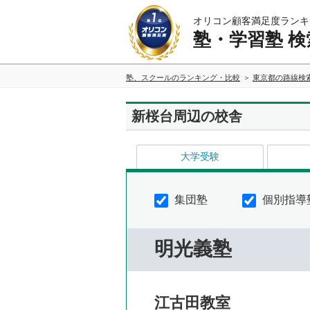
オリコン顧客満足度ランキ
塾・学習塾 検
塾、スクールのランキング・比較
東京都の路線検
新桜台周辺の校舎
大学受験
集団塾
個別指導
明光義塾
江古田教室