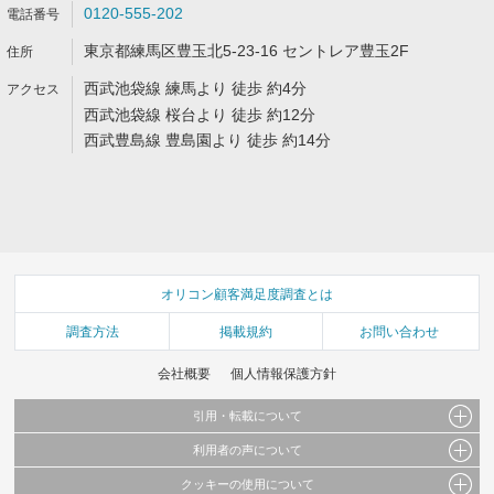
0120-555-202
東京都練馬区豊玉北5-23-16 セントレア豊玉2F
西武池袋線 練馬より 徒歩 約4分
西武池袋線 桜台より 徒歩 約12分
西武豊島線 豊島園より 徒歩 約14分
オリコン顧客満足度調査とは
調査方法
掲載規約
お問い合わせ
会社概要
個人情報保護方針
引用・転載について
利用者の声について
当サイトで公開されている情報（文字、写真、イラスト、画像データ等）及びこれらの配
置・編集および構造などについての著作権は株式会社oricon MEに帰属しております。
クッキーの使用について
当サイトに掲載している内容はすべてサービスの利用者が提出された見解・感想です。
これらの情報を権利者の許可なく無断転載・複製などの二次利用を行うことは固く禁じて