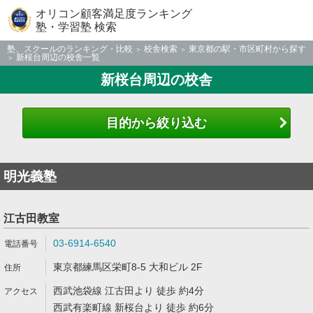
オリコン顧客満足度ランキング
塾・学習塾 検索
塾、スクールのランキング・比較
校舎検索
東京都の駅・市区町村から探す
新桜台周辺の校舎一覧
新桜台周辺の校舎
目的から絞り込む
明光義塾
江古田教室
03-6914-6540
東京都練馬区栄町8-5 大和ビル 2F
西武池袋線 江古田より 徒歩 約4分
西武有楽町線 新桜台より 徒歩 約6分