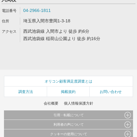
04-2966-1811
埼玉県入間市豊岡1-3-18
西武池袋線 入間市より 徒歩 約6分
西武池袋線 稲荷山公園より 徒歩 約16分
オリコン顧客満足度調査とは
調査方法
掲載規約
お問い合わせ
会社概要
個人情報保護方針
引用・転載について
利用者の声について
当サイトで公開されている情報（文字、写真、イラスト、画像データ等）及びこれらの配
置・編集および構造などについての著作権は株式会社oricon MEに帰属しております。
クッキーの使用について
当サイトに掲載している内容はすべてサービスの利用者が提出された見解・感想です。
これらの情報を権利者の許可なく無断転載・複製などの二次利用を行うことは固く禁じて