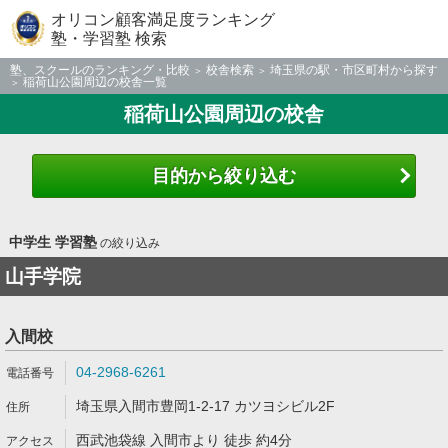
オリコン顧客満足度ランキング
塾・学習塾 検索
塾、スクールのランキング・比較
校舎検索
埼玉県の駅・市区町村から探す
稲荷山公園周辺の校舎一覧
稲荷山公園周辺の校舎
目的から絞り込む
中学生 学習塾
の絞り込み
山手学院
入間校
04-2968-6261
埼玉県入間市豊岡1-2-17 カツヨシビル2F
西武池袋線 入間市より 徒歩 約4分