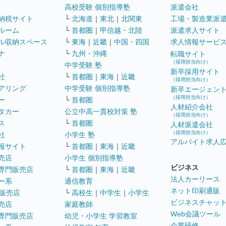
高校受験 個別指導塾
派遣会社
納税サイト
└
北海道
｜
東北
｜
北関東
工場・製造業派
ルーム
└
首都圏
｜
甲信越・北陸
派遣求人サイト
ル収納スペース
└
東海
｜
近畿
｜
中国・四国
求人情報サービ
ナ
└
九州・沖縄
転職サイト
（採用担当向け）
中学受験 塾
新卒採用サイト
社
└
首都圏
｜
東海
｜
近畿
（採用担当向け）
アリング
中学受験 個別指導塾
新卒エージェン
（採用担当向け）
ー
└
首都圏
人材紹介会社
タカー
公立中高一貫校対策 塾
（採用担当向け）
ス
└
首都圏
人材派遣会社
（採用担当向け）
社
小学生 塾
アルバイト求人
報サイト
└
首都圏
｜
東海
｜
近畿
売店
小学生 個別指導塾
ビジネス
専門販売店
└
首都圏
｜
東海
｜
近畿
法人カーリース
ー系
通信教育
ネット印刷通販
販売店
└
高校生
｜
中学生
｜
小学生
ビジネスチャッ
売店
家庭教師
Web会議ツール
専門販売店
幼児・小学生 学習教室
企業研修