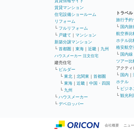
賃貸情報サイト
賃貸マンション
トラベル
住宅設備ショールーム
旅行予約
リフォーム
└
国内旅
└
フルリフォーム
航空券比
└
戸建て
｜
マンション
ホテル比
新築分譲マンション
格安航空券
└
首都圏
｜
東海
｜
近畿
｜
九州
└
国内線
ハウスメーカー 注文住宅
ツアー比
建売住宅
アクティ
└
ビルダー
└
国内
｜
└
東北
｜
北関東
｜
首都圏
ホテル
└
東海
｜
近畿
｜
中国・四国
└
ビジネ
└
九州
└
観光利
└
ハウスメーカー
└
デベロッパー
会社概要
ニュ