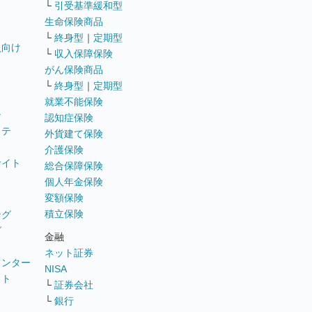
└
引受基準緩和型
生命保険商品
└
終身型
｜
定期型
員向け
└
収入保障保険
がん保険商品
└
終身型
｜
定期型
就業不能保険
テ
認知症保険
ステ
外貨建て保険
介護保険
サイト
総合保障保険
個人年金保険
変額保険
積立保険
ング
グ
金融
ネット証券
ウンター
NISA
イト
└
証券会社
リ
└
銀行