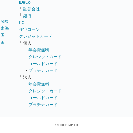
iDeCo
└
証券会社
└
銀行
｜
関東
FX
｜
東海
住宅ローン
四国
クレジットカード
全国
└ 個人
ス
└
年会費無料
└
クレジットカード
└
ゴールドカード
└
プラチナカード
└ 法人
└
年会費無料
└
クレジットカード
└
ゴールドカード
└
プラチナカード
© oricon ME inc.