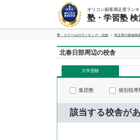
オリコン顧客満足度ランキ
塾・学習塾 検
塾、スクールのランキング・比較
埼玉県の路線検
北春日部周辺の校舎
大学受験
集団塾
個別指導
該当する校舎が