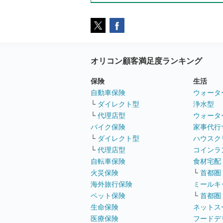
オリコン顧客満足度ランキング
保険
生活
自動車保険
ウォータ
└
ダイレクト型
浄水型
└
代理店型
ウォータ
バイク保険
家事代行
└
ダイレクト型
ハウスク
└
代理店型
コインラ
自転車保険
食材宅配
火災保険
└
首都圏
海外旅行保険
ミールキ
ペット保険
└
首都圏
生命保険
ネットス
医療保険
フードデ