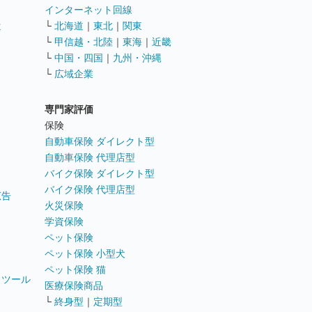
インターネット回線
遣
└
北海道
｜
東北
｜
関東
└
甲信越・北陸
｜
東海
｜
近畿
ス
└
中国・四国
｜
九州・沖縄
└
広域企業
専門家評価
ト
保険
自動車保険 ダイレクト型
自動車保険 代理店型
バイク保険 ダイレクト型
バイク保険 代理店型
広告
火災保険
学資保険
ペット保険
ペット保険 小型犬
ペット保険 猫
トツール
医療保険商品
└
終身型
｜
定期型