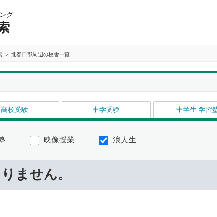
ング
索
索
北春日部周辺の校舎一覧
高校受験
中学受験
中学生 学習
塾
映像授業
浪人生
ありません。