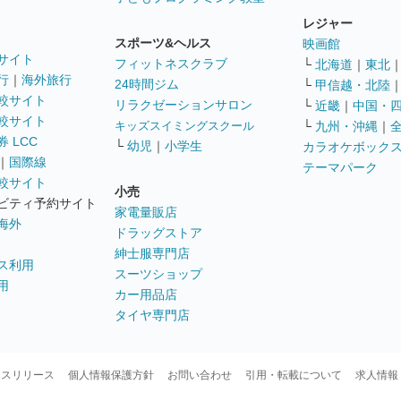
レジャー
スポーツ&ヘルス
映画館
サイト
フィットネスクラブ
└
北海道
｜
東北
行
｜
海外旅行
24時間ジム
└
甲信越・北陸
較サイト
リラクゼーションサロン
└
近畿
｜
中国・
較サイト
キッズスイミングスクール
└
九州・沖縄
｜
 LCC
└
幼児
｜
小学生
カラオケボック
｜
国際線
テーマパーク
較サイト
小売
ビティ予約サイト
家電量販店
海外
ドラッグストア
紳士服専門店
ス利用
スーツショップ
用
カー用品店
タイヤ専門店
ースリリース
個人情報保護方針
お問い合わせ
引用・転載について
求人情報