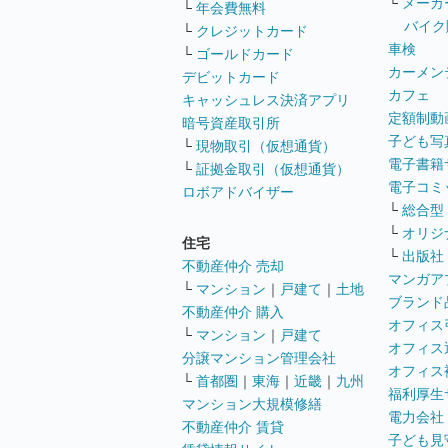
└
メーカ
└
年会費無料
バイク
└
クレジットカード
車検
└
ゴールドカード
カーメン
デビットカード
カフェ
キャッシュレス決済アプリ
定額制動
暗号資産取引所
子ども写
└
現物取引（仮想通貨）
電子書籍
└
証拠金取引（仮想通貨）
電子コミ
ロボアドバイザー
└
総合型
└
オリジ
住宅
└
出版社
不動産仲介 売却
マンガア
└
マンション
｜
戸建て
｜
土地
ブランド
不動産仲介 購入
オフィス
└
マンション
｜
戸建て
オフィス
分譲マンション管理会社
オフィス
└
首都圏
｜
東海
｜
近畿
｜
九州
福利厚生
マンション大規模修繕
電力会社
不動産仲介 賃貸
子ども見