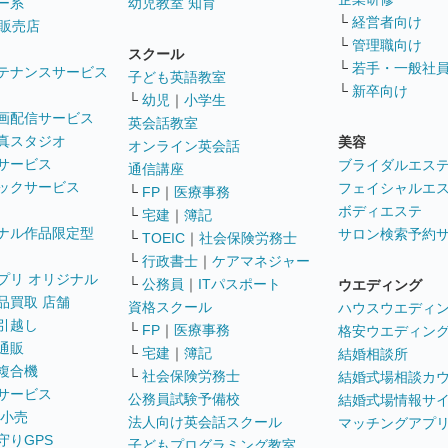
ー系
幼児教室 知育
└
経営者向け
販売店
└
管理職向け
スクール
└
若手・一般社
テナンスサービス
子ども英語教室
└
新卒向け
└
幼児
｜
小学生
画配信サービス
英会話教室
真スタジオ
美容
オンライン英会話
サービス
ブライダルエス
通信講座
ックサービス
フェイシャルエ
└
FP
｜
医療事務
ボディエステ
└
宅建
｜
簿記
ナル作品限定型
サロン検索予約
└
TOEIC
｜
社会保険労務士
└
行政書士
｜
ケアマネジャー
プリ オリジナル
└
公務員
｜
ITパスポート
ウエディング
品買取 店舗
資格スクール
ハウスウエディ
引越し
└
FP
｜
医療事務
格安ウエディン
通販
└
宅建
｜
簿記
結婚相談所
複合機
└
社会保険労務士
結婚式場相談カ
サービス
公務員試験予備校
結婚式場情報サ
 小売
法人向け英会話スクール
マッチングアプ
守りGPS
子どもプログラミング教室