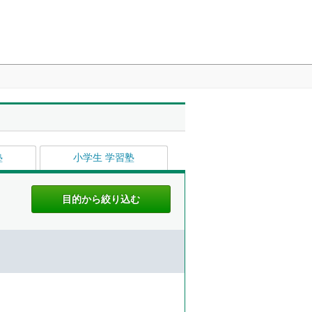
塾
小学生 学習塾