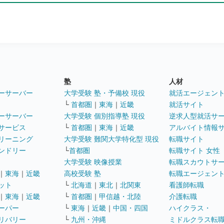
塾
人材
ーサーバー
大学受験 塾・予備校 現役
就活エージェン
└
首都圏
｜
東海
｜
近畿
就活サイト
ーサーバー
大学受験 個別指導塾 現役
逆求人型就活サ
サービス
└
首都圏
｜
東海
｜
近畿
アルバイト情報
リーニング
大学受験 難関大学特化型 現役
転職サイト
ンドリー
└
首都圏
転職サイト 女性
大学受験 映像授業
転職スカウトサ
｜
東海
｜
近畿
高校受験 塾
転職エージェン
ット
└
北海道
｜
東北
｜
北関東
看護師転職
｜
東海
｜
近畿
└
首都圏
｜
甲信越・北陸
介護転職
ーパー
└
東海
｜
近畿
｜
中国・四国
ハイクラス・
リバリー
└
九州・沖縄
ミドルクラス転