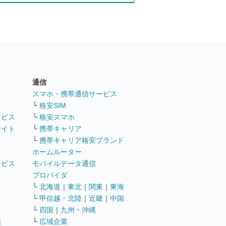
通信
ト
スマホ・携帯通信サービス
└
格安SIM
ービス
└
格安スマホ
サイト
└
携帯キャリア
└
携帯キャリア格安ブランド
ホームルーター
ービス
モバイルデータ通信
ト
プロバイダ
└
北海道
｜
東北
｜
関東
｜
東海
└
甲信越・北陸
｜
近畿
｜
中国
└
四国
｜
九州・沖縄
職
└
広域企業