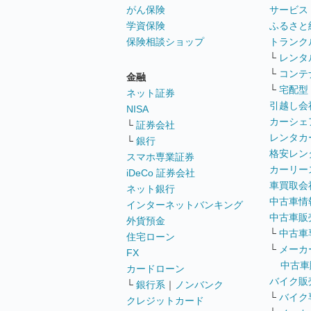
がん保険
サービス
学資保険
ふるさと
保険相談ショップ
トランク
└
レンタ
└
コンテ
金融
└
宅配型
ネット証券
引越し会
NISA
カーシェ
└
証券会社
レンタカ
└
銀行
格安レン
スマホ専業証券
カーリー
iDeCo 証券会社
車買取会
ネット銀行
中古車情
インターネットバンキング
中古車販
外貨預金
└
中古車
住宅ローン
└
メーカ
FX
中古車
カードローン
バイク販
└
銀行系
｜
ノンバンク
└
バイク
クレジットカード