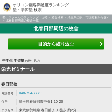
オリコン顧客満足度ランキング
塾・学習塾 検索
塾、スクールのランキング・比較
校舎検索
埼玉県の駅・市区町村から探す
北春日部周辺の校舎一覧
北春日部周辺の校舎
目的から絞り込む
中学生 学習塾
の絞り込み
栄光ゼミナール
春日部校
048-754-7779
埼玉県春日部市中央1-10-20
東武伊勢崎線 春日部より 徒歩 約2分