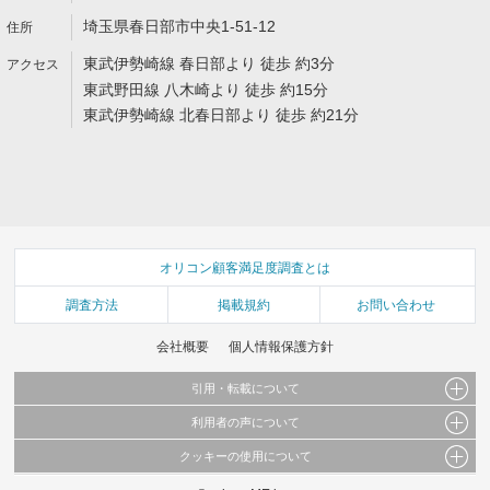
埼玉県春日部市中央1-51-12
東武伊勢崎線 春日部より 徒歩 約3分
東武野田線 八木崎より 徒歩 約15分
東武伊勢崎線 北春日部より 徒歩 約21分
オリコン顧客満足度調査とは
調査方法
掲載規約
お問い合わせ
会社概要
個人情報保護方針
引用・転載について
利用者の声について
当サイトで公開されている情報（文字、写真、イラスト、画像データ等）及びこれらの配
置・編集および構造などについての著作権は株式会社oricon MEに帰属しております。
クッキーの使用について
当サイトに掲載している内容はすべてサービスの利用者が提出された見解・感想です。
これらの情報を権利者の許可なく無断転載・複製などの二次利用を行うことは固く禁じて
弊社が内容について正確性を含め一切保証するものではありません。
おります。