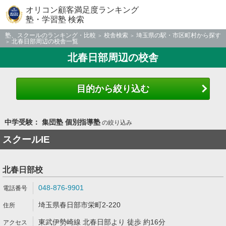
オリコン顧客満足度ランキング
塾・学習塾 検索
塾、スクールのランキング・比較
校舎検索
埼玉県の駅・市区町村から探す
北春日部周辺の校舎一覧
北春日部周辺の校舎
目的から絞り込む
中学受験： 集団塾 個別指導塾
の絞り込み
スクールIE
北春日部校
048-876-9901
埼玉県春日部市栄町2-220
東武伊勢崎線 北春日部より 徒歩 約16分