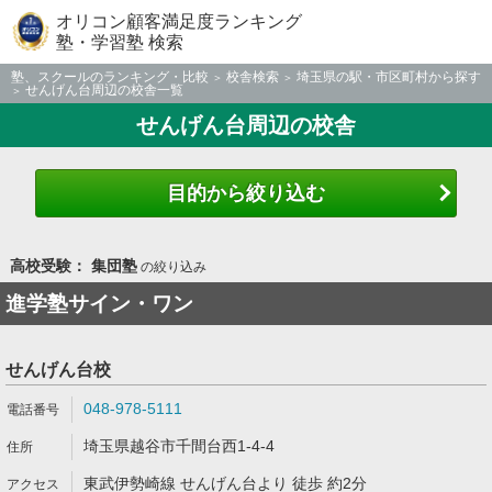
オリコン顧客満足度ランキング
塾・学習塾 検索
塾、スクールのランキング・比較
校舎検索
埼玉県の駅・市区町村から探す
せんげん台周辺の校舎一覧
せんげん台周辺の校舎
目的から絞り込む
高校受験： 集団塾
の絞り込み
進学塾サイン・ワン
せんげん台校
048-978-5111
埼玉県越谷市千間台西1-4-4
東武伊勢崎線 せんげん台より 徒歩 約2分