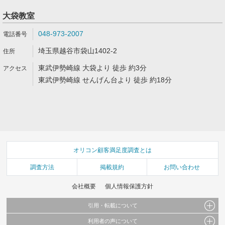
大袋教室
048-973-2007
埼玉県越谷市袋山1402-2
東武伊勢崎線 大袋より 徒歩 約3分
東武伊勢崎線 せんげん台より 徒歩 約18分
オリコン顧客満足度調査とは
調査方法
掲載規約
お問い合わせ
会社概要
個人情報保護方針
引用・転載について
利用者の声について
当サイトで公開されている情報（文字、写真、イラスト、画像データ等）及びこれらの配