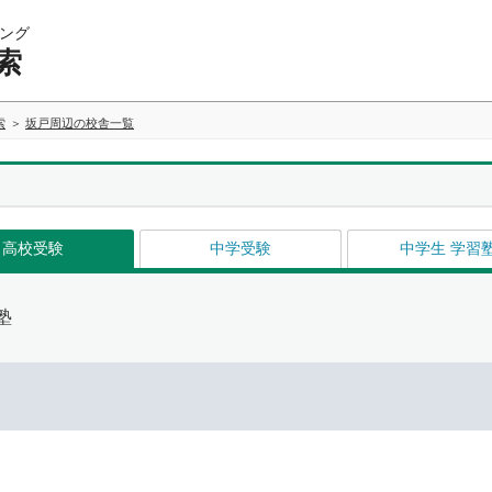
ング
索
索
坂戸周辺の校舎一覧
高校受験
中学受験
中学生 学習
塾