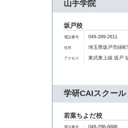
山手学院
坂戸校
049-289-2611
埼玉県坂戸市緑町5
東武東上線 坂戸 
学研CAIスクール
若葉ちよだ校
049-298-6688