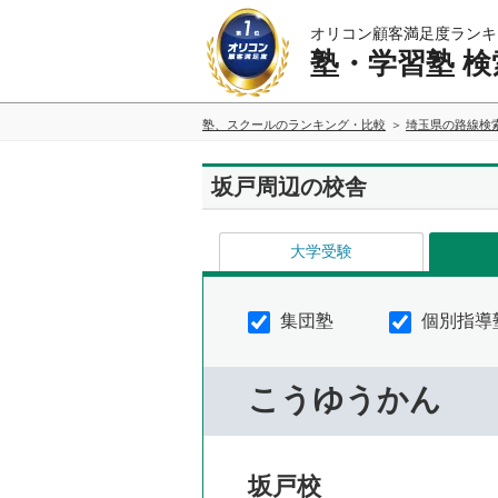
オリコン顧客満足度ランキ
塾・学習塾 検
塾、スクールのランキング・比較
埼玉県の路線検
坂戸周辺の校舎
大学受験
集団塾
個別指導
こうゆうかん
坂戸校