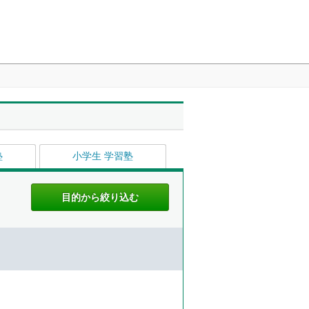
塾
小学生 学習塾