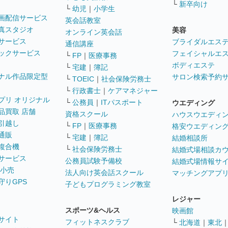
└
新卒向け
└
幼児
｜
小学生
画配信サービス
英会話教室
真スタジオ
美容
オンライン英会話
サービス
ブライダルエス
通信講座
ックサービス
フェイシャルエ
└
FP
｜
医療事務
ボディエステ
└
宅建
｜
簿記
ナル作品限定型
サロン検索予約
└
TOEIC
｜
社会保険労務士
└
行政書士
｜
ケアマネジャー
プリ オリジナル
└
公務員
｜
ITパスポート
ウエディング
品買取 店舗
資格スクール
ハウスウエディ
引越し
└
FP
｜
医療事務
格安ウエディン
通販
└
宅建
｜
簿記
結婚相談所
複合機
└
社会保険労務士
結婚式場相談カ
サービス
公務員試験予備校
結婚式場情報サ
 小売
法人向け英会話スクール
マッチングアプ
守りGPS
子どもプログラミング教室
レジャー
スポーツ&ヘルス
映画館
サイト
フィットネスクラブ
└
北海道
｜
東北