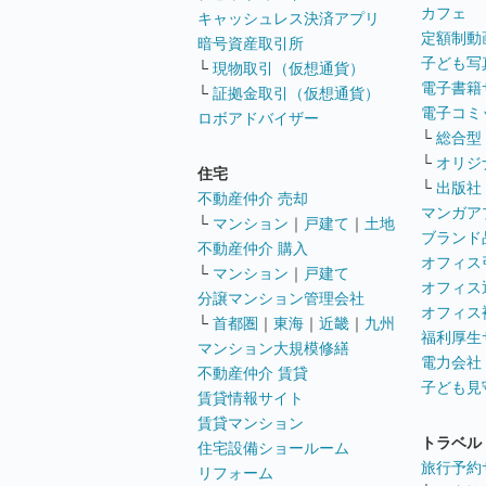
カフェ
キャッシュレス決済アプリ
定額制動
暗号資産取引所
子ども写
└
現物取引（仮想通貨）
電子書籍
└
証拠金取引（仮想通貨）
電子コミ
ロボアドバイザー
└
総合型
└
オリジ
住宅
└
出版社
不動産仲介 売却
マンガア
└
マンション
｜
戸建て
｜
土地
ブランド
不動産仲介 購入
オフィス
└
マンション
｜
戸建て
オフィス
分譲マンション管理会社
オフィス
└
首都圏
｜
東海
｜
近畿
｜
九州
福利厚生
マンション大規模修繕
電力会社
不動産仲介 賃貸
子ども見
賃貸情報サイト
賃貸マンション
トラベル
住宅設備ショールーム
旅行予約
リフォーム