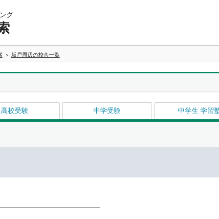
ング
索
索
坂戸周辺の校舎一覧
高校受験
中学受験
中学生 学習