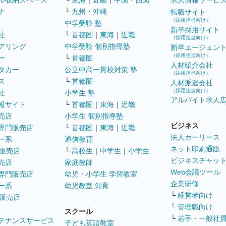
ル収納スペース
└
東海
｜
近畿
｜
中国・四国
求人情報サービ
ナ
└
九州・沖縄
転職サイト
（採用担当向け）
中学受験 塾
新卒採用サイト
社
└
首都圏
｜
東海
｜
近畿
（採用担当向け）
アリング
中学受験 個別指導塾
新卒エージェン
（採用担当向け）
ー
└
首都圏
人材紹介会社
タカー
公立中高一貫校対策 塾
（採用担当向け）
ス
└
首都圏
人材派遣会社
（採用担当向け）
社
小学生 塾
アルバイト求人
報サイト
└
首都圏
｜
東海
｜
近畿
売店
小学生 個別指導塾
ビジネス
専門販売店
└
首都圏
｜
東海
｜
近畿
法人カーリース
ー系
通信教育
ネット印刷通販
販売店
└
高校生
｜
中学生
｜
小学生
ビジネスチャッ
売店
家庭教師
Web会議ツール
専門販売店
幼児・小学生 学習教室
企業研修
ー系
幼児教室 知育
└
経営者向け
販売店
└
管理職向け
スクール
└
若手・一般社
テナンスサービス
子ども英語教室