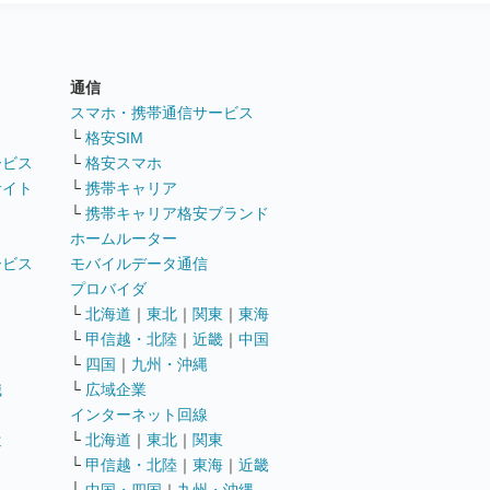
通信
ト
スマホ・携帯通信サービス
└
格安SIM
ービス
└
格安スマホ
サイト
└
携帯キャリア
└
携帯キャリア格安ブランド
ホームルーター
ービス
モバイルデータ通信
ト
プロバイダ
└
北海道
｜
東北
｜
関東
｜
東海
└
甲信越・北陸
｜
近畿
｜
中国
└
四国
｜
九州・沖縄
職
└
広域企業
インターネット回線
遣
└
北海道
｜
東北
｜
関東
└
甲信越・北陸
｜
東海
｜
近畿