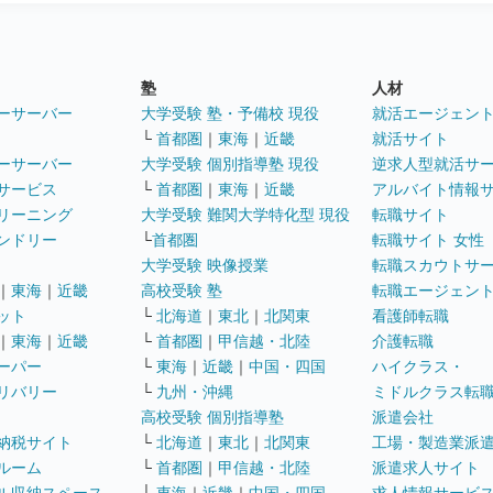
塾
人材
ーサーバー
大学受験 塾・予備校 現役
就活エージェン
└
首都圏
｜
東海
｜
近畿
就活サイト
ーサーバー
大学受験 個別指導塾 現役
逆求人型就活サ
サービス
└
首都圏
｜
東海
｜
近畿
アルバイト情報
リーニング
大学受験 難関大学特化型 現役
転職サイト
ンドリー
└
首都圏
転職サイト 女性
大学受験 映像授業
転職スカウトサ
｜
東海
｜
近畿
高校受験 塾
転職エージェン
ット
└
北海道
｜
東北
｜
北関東
看護師転職
｜
東海
｜
近畿
└
首都圏
｜
甲信越・北陸
介護転職
ーパー
└
東海
｜
近畿
｜
中国・四国
ハイクラス・
リバリー
└
九州・沖縄
ミドルクラス転
高校受験 個別指導塾
派遣会社
納税サイト
└
北海道
｜
東北
｜
北関東
工場・製造業派
ルーム
└
首都圏
｜
甲信越・北陸
派遣求人サイト