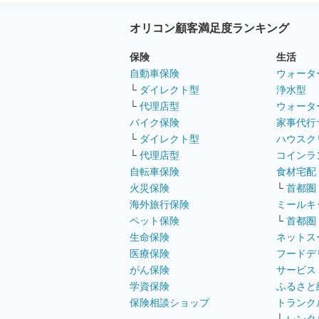
オリコン顧客満足度ランキング
保険
生活
自動車保険
ウォータ
└
ダイレクト型
浄水型
└
代理店型
ウォータ
バイク保険
家事代行
└
ダイレクト型
ハウスク
└
代理店型
コインラ
自転車保険
食材宅配
火災保険
└
首都圏
海外旅行保険
ミールキ
ペット保険
└
首都圏
生命保険
ネットス
医療保険
フードデ
がん保険
サービス
学資保険
ふるさと
保険相談ショップ
トランク