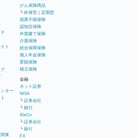
がん保険商品
└
終身型
｜
定期型
就業不能保険
テ
認知症保険
ステ
外貨建て保険
介護保険
サイト
総合保障保険
個人年金保険
変額保険
積立保険
ング
グ
金融
ネット証券
ウンター
NISA
イト
└
証券会社
リ
└
銀行
iDeCo
└
証券会社
└
銀行
｜
関東
FX