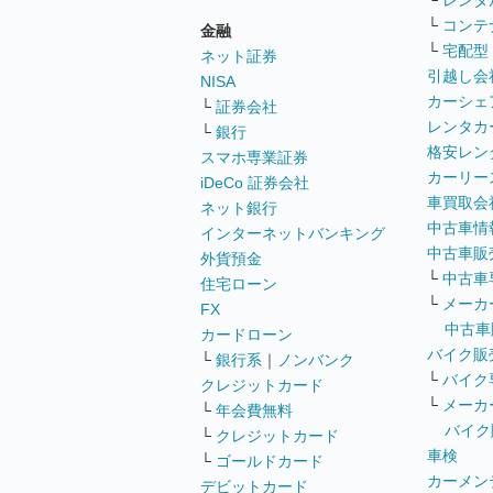
└
レンタ
└
コンテ
金融
└
宅配型
ネット証券
引越し会
NISA
カーシェ
└
証券会社
レンタカ
└
銀行
格安レン
スマホ専業証券
カーリー
iDeCo 証券会社
車買取会
ネット銀行
中古車情
インターネットバンキング
中古車販
外貨預金
└
中古車
住宅ローン
└
メーカ
FX
中古車
カードローン
バイク販
└
銀行系
｜
ノンバンク
└
バイク
クレジットカード
└
メーカ
└
年会費無料
バイク
└
クレジットカード
車検
└
ゴールドカード
カーメン
デビットカード