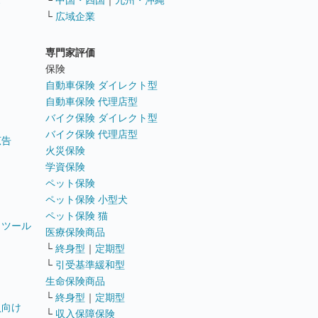
ス
└
中国・四国
｜
九州・沖縄
└
広域企業
専門家評価
ト
保険
自動車保険 ダイレクト型
自動車保険 代理店型
バイク保険 ダイレクト型
バイク保険 代理店型
広告
火災保険
学資保険
ペット保険
ペット保険 小型犬
ペット保険 猫
トツール
医療保険商品
└
終身型
｜
定期型
└
引受基準緩和型
生命保険商品
└
終身型
｜
定期型
員向け
└
収入保障保険