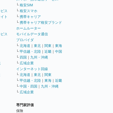
└
格安SIM
ービス
└
格安スマホ
サイト
└
携帯キャリア
└
携帯キャリア格安ブランド
ホームルーター
ービス
モバイルデータ通信
ト
プロバイダ
└
北海道
｜
東北
｜
関東
｜
東海
└
甲信越・北陸
｜
近畿
｜
中国
└
四国
｜
九州・沖縄
職
└
広域企業
インターネット回線
遣
└
北海道
｜
東北
｜
関東
└
甲信越・北陸
｜
東海
｜
近畿
ス
└
中国・四国
｜
九州・沖縄
└
広域企業
専門家評価
ト
保険