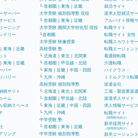
└
首都圏
｜
東海
｜
近畿
就活サイト
ーサーバー
大学受験 個別指導塾 現役
逆求人型就活サ
サービス
└
首都圏
｜
東海
｜
近畿
アルバイト情報
リーニング
大学受験 難関大学特化型 現役
転職サイト
ンドリー
└
首都圏
転職サイト 女性
大学受験 映像授業
転職スカウトサ
｜
東海
｜
近畿
高校受験 塾
転職エージェン
ット
└
北海道
｜
東北
｜
北関東
看護師転職
｜
東海
｜
近畿
└
首都圏
｜
甲信越・北陸
介護転職
ーパー
└
東海
｜
近畿
｜
中国・四国
ハイクラス・
リバリー
└
九州・沖縄
ミドルクラス転
高校受験 個別指導塾
派遣会社
納税サイト
└
北海道
｜
東北
｜
北関東
工場・製造業派
ルーム
└
首都圏
｜
甲信越・北陸
派遣求人サイト
ル収納スペース
└
東海
｜
近畿
｜
中国・四国
求人情報サービ
ナ
└
九州・沖縄
転職サイト
（採用担当向け）
中学受験 塾
新卒採用サイト
社
└
首都圏
｜
東海
｜
近畿
（採用担当向け）
アリング
中学受験 個別指導塾
新卒エージェン