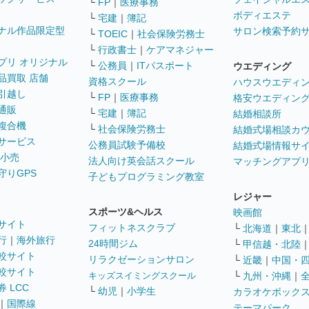
└
FP
｜
医療事務
ボディエステ
└
宅建
｜
簿記
ナル作品限定型
サロン検索予約
└
TOEIC
｜
社会保険労務士
└
行政書士
｜
ケアマネジャー
プリ オリジナル
└
公務員
｜
ITパスポート
ウエディング
品買取 店舗
資格スクール
ハウスウエディ
引越し
└
FP
｜
医療事務
格安ウエディン
通販
└
宅建
｜
簿記
結婚相談所
複合機
└
社会保険労務士
結婚式場相談カ
サービス
公務員試験予備校
結婚式場情報サ
 小売
法人向け英会話スクール
マッチングアプ
守りGPS
子どもプログラミング教室
レジャー
スポーツ&ヘルス
映画館
サイト
フィットネスクラブ
└
北海道
｜
東北
行
｜
海外旅行
24時間ジム
└
甲信越・北陸
較サイト
リラクゼーションサロン
└
近畿
｜
中国・
較サイト
キッズスイミングスクール
└
九州・沖縄
｜
 LCC
└
幼児
｜
小学生
カラオケボック
｜
国際線
テーマパーク