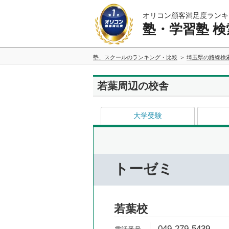
オリコン顧客満足度ランキ
塾・学習塾 検
塾、スクールのランキング・比較
埼玉県の路線検
若葉周辺の校舎
大学受験
トーゼミ
若葉校
049-279-5439