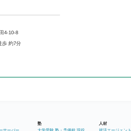
-10-8
徒歩 約7分
塾
人材
ーサーバー
大学受験 塾・予備校 現役
就活エージェン