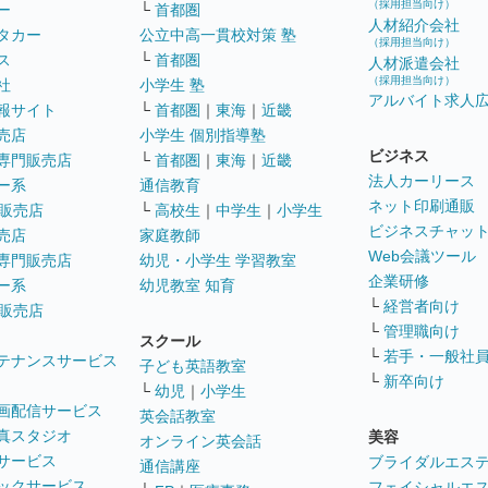
（採用担当向け）
ー
└
首都圏
人材紹介会社
タカー
公立中高一貫校対策 塾
（採用担当向け）
ス
└
首都圏
人材派遣会社
（採用担当向け）
社
小学生 塾
アルバイト求人
報サイト
└
首都圏
｜
東海
｜
近畿
売店
小学生 個別指導塾
ビジネス
専門販売店
└
首都圏
｜
東海
｜
近畿
法人カーリース
ー系
通信教育
ネット印刷通販
販売店
└
高校生
｜
中学生
｜
小学生
ビジネスチャッ
売店
家庭教師
Web会議ツール
専門販売店
幼児・小学生 学習教室
企業研修
ー系
幼児教室 知育
└
経営者向け
販売店
└
管理職向け
スクール
└
若手・一般社
テナンスサービス
子ども英語教室
└
新卒向け
└
幼児
｜
小学生
画配信サービス
英会話教室
真スタジオ
美容
オンライン英会話
サービス
ブライダルエス
通信講座
ックサービス
フェイシャルエ