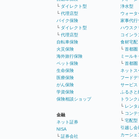
└
ダイレクト型
浄水型
└
代理店型
ウォータ
バイク保険
家事代行
└
ダイレクト型
ハウスク
└
代理店型
コインラ
自転車保険
食材宅配
火災保険
└
首都圏
海外旅行保険
ミールキ
ペット保険
└
首都圏
生命保険
ネットス
医療保険
フードデ
がん保険
サービス
学資保険
ふるさと
保険相談ショップ
トランク
└
レンタ
└
コンテ
金融
└
宅配型
ネット証券
引越し会
NISA
カーシェ
└
証券会社