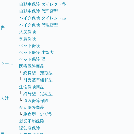
自動車保険 ダイレクト型
自動車保険 代理店型
バイク保険 ダイレクト型
バイク保険 代理店型
広告
火災保険
学資保険
ペット保険
ペット保険 小型犬
ペット保険 猫
トツール
医療保険商品
└
終身型
｜
定期型
└
引受基準緩和型
生命保険商品
└
終身型
｜
定期型
員向け
└
収入保障保険
がん保険商品
└
終身型
｜
定期型
就業不能保険
テ
認知症保険
ステ