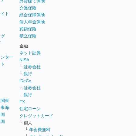
外貨建て保険
介護保険
サイト
総合保障保険
個人年金保険
変額保険
積立保険
ング
グ
金融
ネット証券
ウンター
NISA
イト
└
証券会社
リ
└
銀行
iDeCo
└
証券会社
└
銀行
｜
関東
FX
｜
東海
住宅ローン
四国
クレジットカード
全国
└ 個人
ス
└
年会費無料