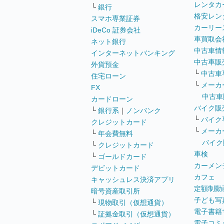
レンタカ
└
銀行
格安レン
スマホ専業証券
カーリー
iDeCo 証券会社
車買取会
ネット銀行
中古車情
インターネットバンキング
中古車販
外貨預金
└
中古車
住宅ローン
└
メーカ
FX
中古車
カードローン
バイク販
└
銀行系
｜
ノンバンク
└
バイク
クレジットカード
└
メーカ
└
年会費無料
バイク
└
クレジットカード
車検
└
ゴールドカード
カーメン
デビットカード
カフェ
キャッシュレス決済アプリ
定額制動
暗号資産取引所
子ども写
└
現物取引（仮想通貨）
電子書籍
└
証拠金取引（仮想通貨）
電子コミ