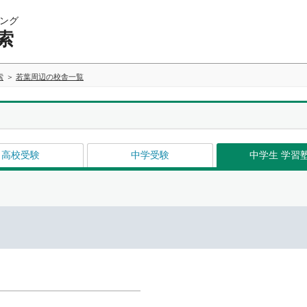
ング
索
索
若葉周辺の校舎一覧
高校受験
中学受験
中学生 学習