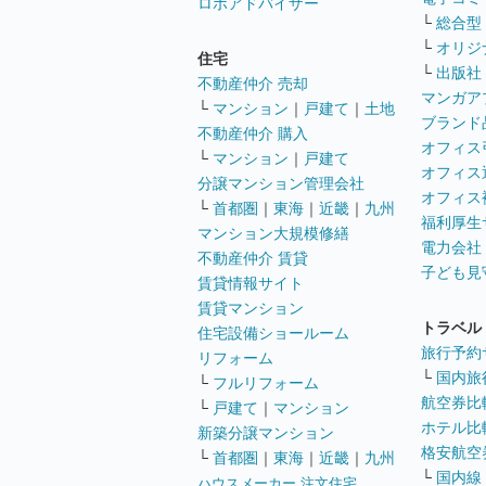
ロボアドバイザー
└
総合型
└
オリジ
住宅
└
出版社
不動産仲介 売却
マンガア
└
マンション
｜
戸建て
｜
土地
ブランド
不動産仲介 購入
オフィス
└
マンション
｜
戸建て
オフィス
分譲マンション管理会社
オフィス
└
首都圏
｜
東海
｜
近畿
｜
九州
福利厚生
マンション大規模修繕
電力会社
不動産仲介 賃貸
子ども見
賃貸情報サイト
賃貸マンション
トラベル
住宅設備ショールーム
旅行予約
リフォーム
└
国内旅
└
フルリフォーム
航空券比
└
戸建て
｜
マンション
ホテル比
新築分譲マンション
格安航空券
└
首都圏
｜
東海
｜
近畿
｜
九州
└
国内線
ハウスメーカー 注文住宅