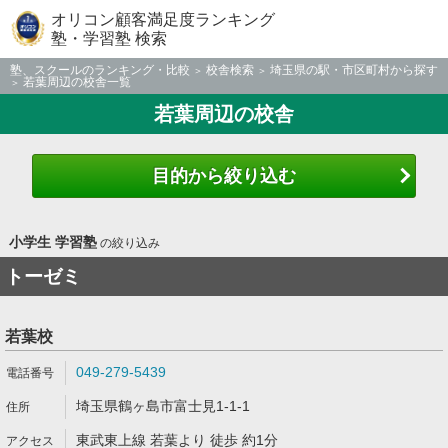
オリコン顧客満足度ランキング
塾・学習塾 検索
塾、スクールのランキング・比較
校舎検索
埼玉県の駅・市区町村から探す
若葉周辺の校舎一覧
若葉周辺の校舎
目的から絞り込む
小学生 学習塾
の絞り込み
トーゼミ
若葉校
049-279-5439
埼玉県鶴ヶ島市富士見1-1-1
東武東上線 若葉より 徒歩 約1分