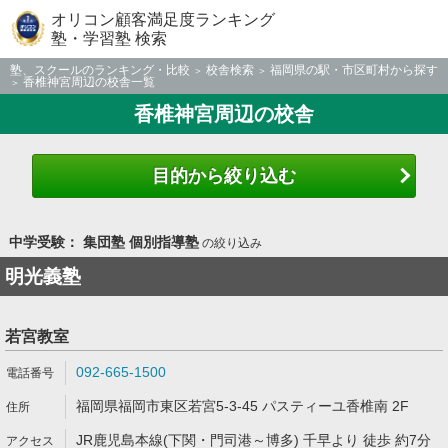
オリコン顧客満足度ランキング
塾・学習塾 検索
塾、スクールのランキング・比較
校舎検索
福岡県の駅・市区町村から探す
香椎神宮周辺の校舎一覧
香椎神宮周辺の校舎
目的から絞り込む
中学受験： 集団塾 個別指導塾
の絞り込み
明光義塾
若宮教室
092-665-1500
福岡県福岡市東区若宮5-3-45 パスティーユ香椎南 2F
JR鹿児島本線(下関・門司港～博多) 千早より 徒歩 約7分