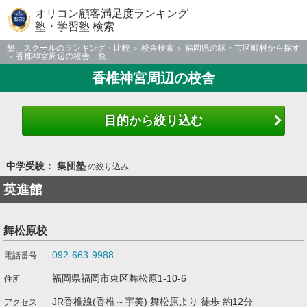
オリコン顧客満足度ランキング
塾・学習塾 検索
塾、スクールのランキング・比較
校舎検索
福岡県の駅・市区町村から探す
香椎神宮周辺の校舎一覧
香椎神宮周辺の校舎
目的から絞り込む
中学受験： 集団塾
の絞り込み
英進館
舞松原校
092-663-9988
福岡県福岡市東区舞松原1-10-6
JR香椎線(香椎～宇美) 舞松原より 徒歩 約12分