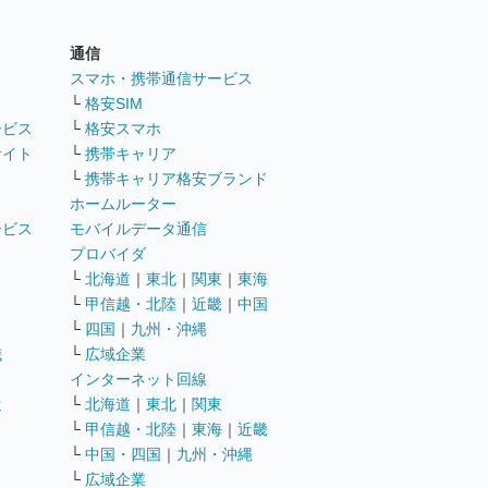
通信
ト
スマホ・携帯通信サービス
└
格安SIM
ービス
└
格安スマホ
サイト
└
携帯キャリア
└
携帯キャリア格安ブランド
ホームルーター
ービス
モバイルデータ通信
ト
プロバイダ
└
北海道
｜
東北
｜
関東
｜
東海
└
甲信越・北陸
｜
近畿
｜
中国
└
四国
｜
九州・沖縄
職
└
広域企業
インターネット回線
遣
└
北海道
｜
東北
｜
関東
└
甲信越・北陸
｜
東海
｜
近畿
ス
└
中国・四国
｜
九州・沖縄
└
広域企業