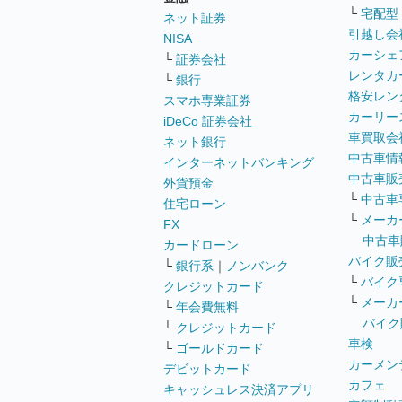
└
宅配型
ネット証券
引越し会
NISA
カーシェ
└
証券会社
レンタカ
└
銀行
格安レン
スマホ専業証券
カーリー
iDeCo 証券会社
車買取会
ネット銀行
中古車情
インターネットバンキング
中古車販
外貨預金
└
中古車
住宅ローン
└
メーカ
FX
中古車
カードローン
バイク販
└
銀行系
｜
ノンバンク
└
バイク
クレジットカード
└
メーカ
└
年会費無料
バイク
└
クレジットカード
車検
└
ゴールドカード
カーメン
デビットカード
カフェ
キャッシュレス決済アプリ