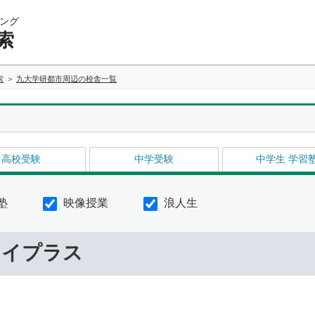
ング
索
索
九大学研都市周辺の校舎一覧
高校受験
中学受験
中学生 学習
塾
映像授業
浪人生
ライプラス