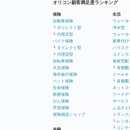
オリコン顧客満足度ランキング
保険
生活
自動車保険
ウォータ
└
ダイレクト型
浄水型
└
代理店型
ウォータ
バイク保険
家事代行
└
ダイレクト型
ハウスク
└
代理店型
コインラ
自転車保険
食材宅配
火災保険
└
首都圏
海外旅行保険
ミールキ
ペット保険
└
首都圏
生命保険
ネットス
医療保険
フードデ
がん保険
サービス
学資保険
ふるさと
保険相談ショップ
トランク
└
レンタ
└
コンテ
金融