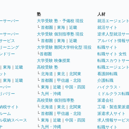
塾
人材
ーサーバー
大学受験 塾・予備校 現役
就活エージェン
└
首都圏
｜
東海
｜
近畿
就活サイト
ーサーバー
大学受験 個別指導塾 現役
逆求人型就活サ
サービス
└
首都圏
｜
東海
｜
近畿
アルバイト情報
リーニング
大学受験 難関大学特化型 現役
転職サイト
ンドリー
└
首都圏
転職サイト 女性
大学受験 映像授業
転職スカウトサ
｜
東海
｜
近畿
高校受験 塾
転職エージェン
ット
└
北海道
｜
東北
｜
北関東
看護師転職
｜
東海
｜
近畿
└
首都圏
｜
甲信越・北陸
介護転職
ーパー
└
東海
｜
近畿
｜
中国・四国
ハイクラス・
リバリー
└
九州・沖縄
ミドルクラス転
高校受験 個別指導塾
派遣会社
納税サイト
└
北海道
｜
東北
｜
北関東
工場・製造業派
ルーム
└
首都圏
｜
甲信越・北陸
派遣求人サイト
ル収納スペース
└
東海
｜
近畿
｜
中国・四国
求人情報サービ
ナ
└
九州・沖縄
転職サイト