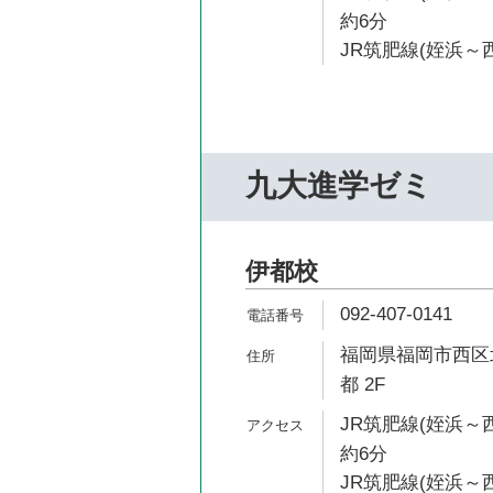
約6分
JR筑肥線(姪浜～西
九大進学ゼミ
伊都校
092-407-0141
福岡県福岡市西区北原1
都 2F
JR筑肥線(姪浜～
約6分
JR筑肥線(姪浜～西