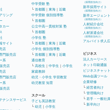
（採用担当向け）
中学受験 塾
新卒採用サイト
社
└
首都圏
｜
東海
｜
近畿
（採用担当向け）
アリング
中学受験 個別指導塾
新卒エージェン
（採用担当向け）
ー
└
首都圏
人材紹介会社
タカー
公立中高一貫校対策 塾
（採用担当向け）
ス
└
首都圏
人材派遣会社
（採用担当向け）
社
小学生 塾
アルバイト求人
報サイト
└
首都圏
｜
東海
｜
近畿
売店
小学生 個別指導塾
ビジネス
専門販売店
└
首都圏
｜
東海
｜
近畿
法人カーリース
ー系
通信教育
ネット印刷通販
販売店
└
高校生
｜
中学生
｜
小学生
ビジネスチャッ
売店
家庭教師
Web会議ツール
専門販売店
幼児・小学生 学習教室
企業研修
ー系
幼児教室 知育
└
経営者向け
販売店
└
管理職向け
スクール
└
若手・一般社
テナンスサービス
子ども英語教室
└
新卒向け
└
幼児
｜
小学生