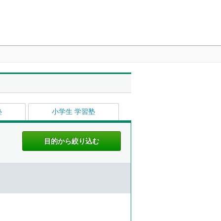
塾
小学生 学習塾