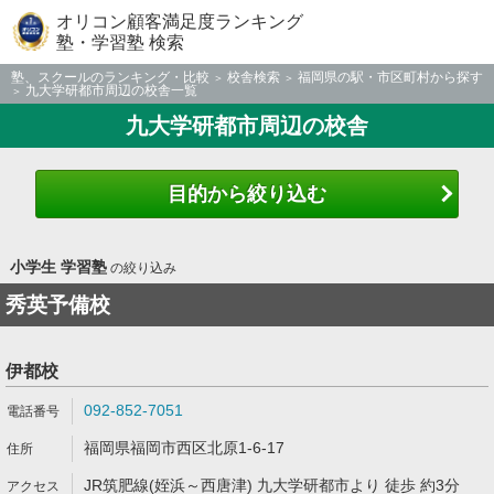
オリコン顧客満足度ランキング
塾・学習塾 検索
塾、スクールのランキング・比較
校舎検索
福岡県の駅・市区町村から探す
九大学研都市周辺の校舎一覧
九大学研都市周辺の校舎
目的から絞り込む
小学生 学習塾
の絞り込み
秀英予備校
伊都校
092-852-7051
福岡県福岡市西区北原1-6-17
JR筑肥線(姪浜～西唐津) 九大学研都市より 徒歩 約3分