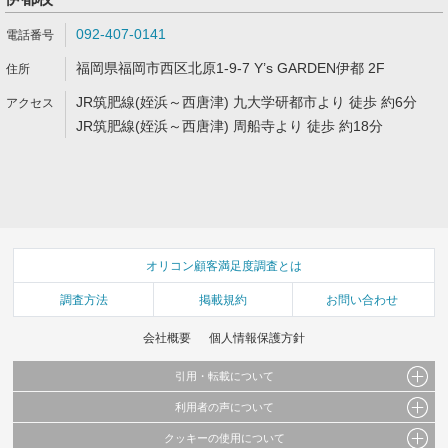
092-407-0141
福岡県福岡市西区北原1-9-7 Y’s GARDEN伊都 2F
JR筑肥線(姪浜～西唐津) 九大学研都市より 徒歩 約6分
JR筑肥線(姪浜～西唐津) 周船寺より 徒歩 約18分
オリコン顧客満足度調査とは
調査方法
掲載規約
お問い合わせ
会社概要
個人情報保護方針
引用・転載について
利用者の声について
当サイトで公開されている情報（文字、写真、イラスト、画像データ等）及びこれらの配
置・編集および構造などについての著作権は株式会社oricon MEに帰属しております。
クッキーの使用について
当サイトに掲載している内容はすべてサービスの利用者が提出された見解・感想です。
これらの情報を権利者の許可なく無断転載・複製などの二次利用を行うことは固く禁じて