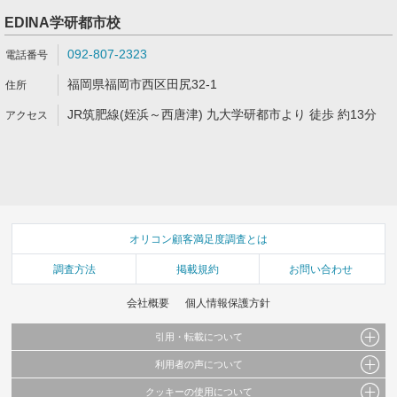
EDINA学研都市校
092-807-2323
福岡県福岡市西区田尻32-1
JR筑肥線(姪浜～西唐津) 九大学研都市より 徒歩 約13分
オリコン顧客満足度調査とは
調査方法
掲載規約
お問い合わせ
会社概要
個人情報保護方針
引用・転載について
利用者の声について
当サイトで公開されている情報（文字、写真、イラスト、画像データ等）及びこれらの配
置・編集および構造などについての著作権は株式会社oricon MEに帰属しております。
クッキーの使用について
当サイトに掲載している内容はすべてサービスの利用者が提出された見解・感想です。