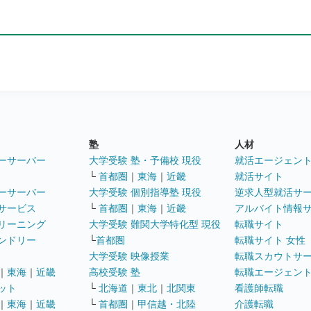
塾
人材
ーサーバー
大学受験 塾・予備校 現役
就活エージェン
└
首都圏
｜
東海
｜
近畿
就活サイト
ーサーバー
大学受験 個別指導塾 現役
逆求人型就活サ
サービス
└
首都圏
｜
東海
｜
近畿
アルバイト情報
リーニング
大学受験 難関大学特化型 現役
転職サイト
ンドリー
└
首都圏
転職サイト 女性
大学受験 映像授業
転職スカウトサ
｜
東海
｜
近畿
高校受験 塾
転職エージェン
ット
└
北海道
｜
東北
｜
北関東
看護師転職
｜
東海
｜
近畿
└
首都圏
｜
甲信越・北陸
介護転職