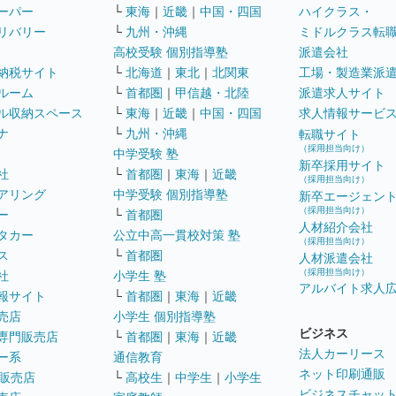
ーパー
└
東海
｜
近畿
｜
中国・四国
ハイクラス・
リバリー
└
九州・沖縄
ミドルクラス転
高校受験 個別指導塾
派遣会社
納税サイト
└
北海道
｜
東北
｜
北関東
工場・製造業派
ルーム
└
首都圏
｜
甲信越・北陸
派遣求人サイト
ル収納スペース
└
東海
｜
近畿
｜
中国・四国
求人情報サービ
ナ
└
九州・沖縄
転職サイト
（採用担当向け）
中学受験 塾
新卒採用サイト
社
└
首都圏
｜
東海
｜
近畿
（採用担当向け）
アリング
中学受験 個別指導塾
新卒エージェン
（採用担当向け）
ー
└
首都圏
人材紹介会社
タカー
公立中高一貫校対策 塾
（採用担当向け）
ス
└
首都圏
人材派遣会社
（採用担当向け）
社
小学生 塾
アルバイト求人
報サイト
└
首都圏
｜
東海
｜
近畿
売店
小学生 個別指導塾
ビジネス
専門販売店
└
首都圏
｜
東海
｜
近畿
法人カーリース
ー系
通信教育
ネット印刷通販
販売店
└
高校生
｜
中学生
｜
小学生
ビジネスチャッ