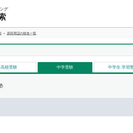
ング
索
索
原田周辺の校舎一覧
高校受験
中学受験
中学生 学習
塾