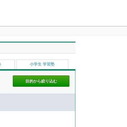
塾
小学生 学習塾