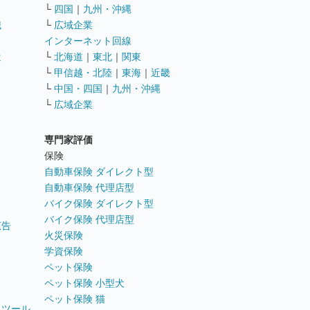
└
四国
｜
九州・沖縄
職
└
広域企業
インターネット回線
遣
└
北海道
｜
東北
｜
関東
└
甲信越・北陸
｜
東海
｜
近畿
ス
└
中国・四国
｜
九州・沖縄
└
広域企業
専門家評価
ト
保険
自動車保険 ダイレクト型
自動車保険 代理店型
バイク保険 ダイレクト型
バイク保険 代理店型
広告
火災保険
学資保険
ペット保険
ペット保険 小型犬
ペット保険 猫
トツール