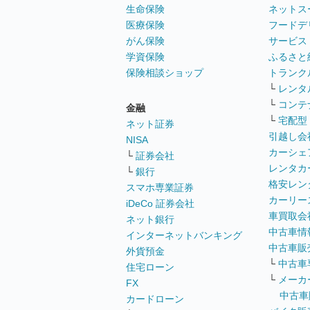
生命保険
ネットス
医療保険
フードデ
がん保険
サービス
学資保険
ふるさと
保険相談ショップ
トランク
└
レンタ
└
コンテ
金融
└
宅配型
ネット証券
引越し会
NISA
カーシェ
└
証券会社
レンタカ
└
銀行
格安レン
スマホ専業証券
カーリー
iDeCo 証券会社
車買取会
ネット銀行
中古車情
インターネットバンキング
中古車販
外貨預金
└
中古車
住宅ローン
└
メーカ
FX
中古車
カードローン