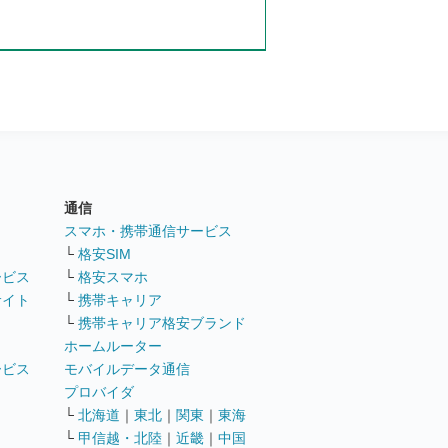
通信
ト
スマホ・携帯通信サービス
└
格安SIM
ービス
└
格安スマホ
サイト
└
携帯キャリア
└
携帯キャリア格安ブランド
ホームルーター
ービス
モバイルデータ通信
ト
プロバイダ
└
北海道
｜
東北
｜
関東
｜
東海
└
甲信越・北陸
｜
近畿
｜
中国