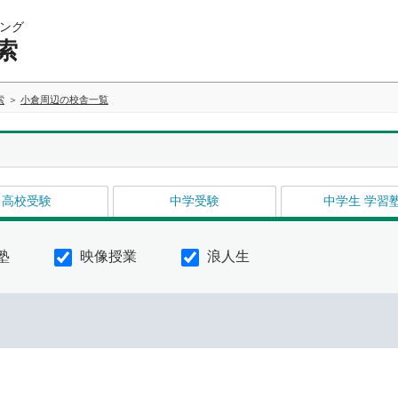
ング
索
索
小倉周辺の校舎一覧
高校受験
中学受験
中学生 学習
塾
映像授業
浪人生
イ