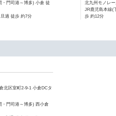
関・門司港～博多) 小倉 徒
北九州モノレール
JR鹿児島本線(
旦過 徒歩 約7分
歩 約12分
北区室町2-9-1 小倉DCタ
関・門司港～博多) 西小倉