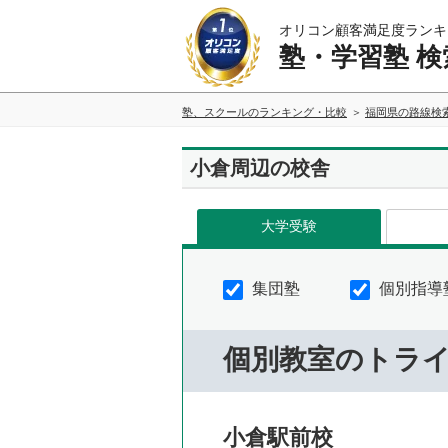
オリコン顧客満足度ランキ
塾・学習塾 検
塾、スクールのランキング・比較
福岡県の路線検
小倉周辺の校舎
大学受験
集団塾
個別指導
個別教室のトラ
小倉駅前校