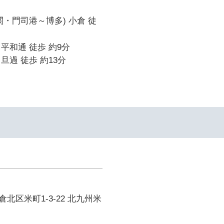
関・門司港～博多) 小倉 徒
平和通 徒歩 約9分
旦過 徒歩 約13分
北区米町1-3-22 北九州米