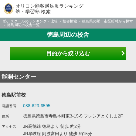
オリコン顧客満足度ランキング
塾・学習塾 検索
塾、スクールのランキング・比較
校舎検索
徳島県の駅・市区町村から探す
徳島周辺の校舎一覧
徳島周辺の校舎
目的から絞り込む
能開センター
徳島駅前校
088-623-6595
徳島県徳島市寺島本町東3-15-5 フレシアとくしま2F
JR高徳線 徳島より 徒歩 約2分
JR牟岐線 阿波富田より 徒歩 約15分