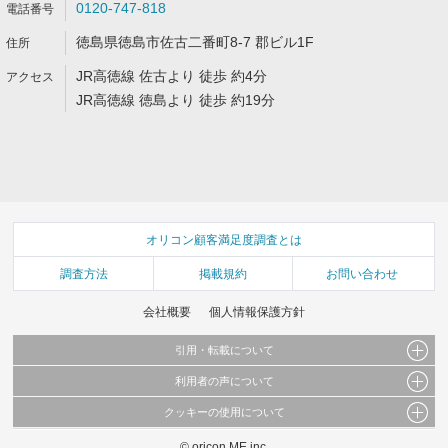
0120-747-818
徳島県徳島市佐古二番町8-7 郡ビル1F
JR高徳線 佐古より 徒歩 約4分
JR高徳線 徳島より 徒歩 約19分
オリコン顧客満足度調査とは
調査方法
掲載規約
お問い合わせ
会社概要
個人情報保護方針
引用・転載について
利用者の声について
当サイトで公開されている情報（文字、写真、イラスト、画像データ等）及びこれらの配
置・編集および構造などについての著作権は株式会社oricon MEに帰属しております。
クッキーの使用について
当サイトに掲載している内容はすべてサービスの利用者が提出された見解・感想です。
これらの情報を権利者の許可なく無断転載・複製などの二次利用を行うことは固く禁じて
弊社が内容について正確性を含め一切保証するものではありません。
おります。
© oricon ME inc.
このサイトでは Cookie を使用して、ユーザーに合わせたコンテンツや広告の表示、ソー