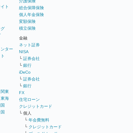
介護保険
サイト
総合保障保険
個人年金保険
変額保険
積立保険
ング
グ
金融
ネット証券
ウンター
NISA
イト
└
証券会社
リ
└
銀行
iDeCo
└
証券会社
└
銀行
｜
関東
FX
｜
東海
住宅ローン
四国
クレジットカード
全国
└ 個人
ス
└
年会費無料
└
クレジットカード