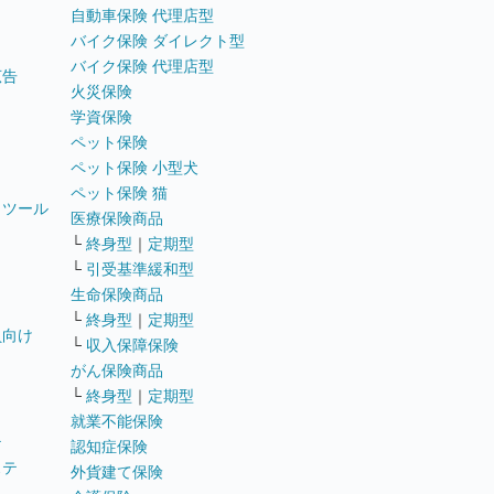
自動車保険 代理店型
バイク保険 ダイレクト型
バイク保険 代理店型
広告
火災保険
学資保険
ペット保険
ペット保険 小型犬
ペット保険 猫
トツール
医療保険商品
└
終身型
｜
定期型
└
引受基準緩和型
生命保険商品
└
終身型
｜
定期型
員向け
└
収入保障保険
がん保険商品
└
終身型
｜
定期型
就業不能保険
テ
認知症保険
ステ
外貨建て保険