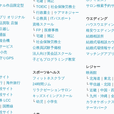
└
宅建
｜
簿記
ナル作品限定型
サロン検索予約
└
TOEIC
｜
社会保険労務士
└
行政書士
｜
ケアマネジャー
プリ オリジナル
└
公務員
｜
ITパスポート
ウエディング
品買取 店舗
資格スクール
ハウスウエディ
引越し
└
FP
｜
医療事務
格安ウエディン
通販
└
宅建
｜
簿記
結婚相談所
複合機
└
社会保険労務士
結婚式場相談カ
サービス
公務員試験予備校
結婚式場情報サ
 小売
法人向け英会話スクール
マッチングアプ
守りGPS
子どもプログラミング教室
レジャー
スポーツ&ヘルス
映画館
サイト
フィットネスクラブ
└
北海道
｜
東北
行
｜
海外旅行
24時間ジム
└
甲信越・北陸
較サイト
リラクゼーションサロン
└
近畿
｜
中国・
較サイト
キッズスイミングスクール
└
九州・沖縄
｜
 LCC
└
幼児
｜
小学生
カラオケボック
｜
国際線
テーマパーク
較サイト