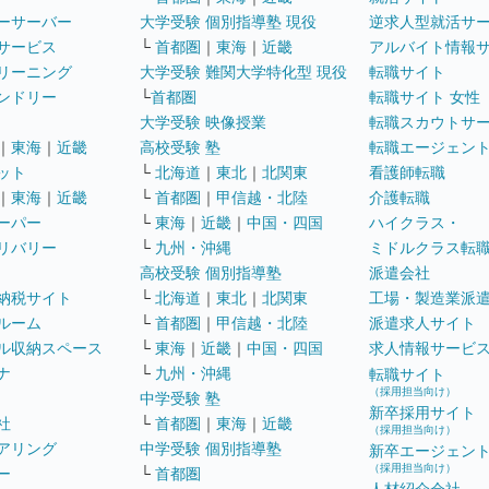
ーサーバー
大学受験 個別指導塾 現役
逆求人型就活サ
サービス
└
首都圏
｜
東海
｜
近畿
アルバイト情報
リーニング
大学受験 難関大学特化型 現役
転職サイト
ンドリー
└
首都圏
転職サイト 女性
大学受験 映像授業
転職スカウトサ
｜
東海
｜
近畿
高校受験 塾
転職エージェン
ット
└
北海道
｜
東北
｜
北関東
看護師転職
｜
東海
｜
近畿
└
首都圏
｜
甲信越・北陸
介護転職
ーパー
└
東海
｜
近畿
｜
中国・四国
ハイクラス・
リバリー
└
九州・沖縄
ミドルクラス転
高校受験 個別指導塾
派遣会社
納税サイト
└
北海道
｜
東北
｜
北関東
工場・製造業派
ルーム
└
首都圏
｜
甲信越・北陸
派遣求人サイト
ル収納スペース
└
東海
｜
近畿
｜
中国・四国
求人情報サービ
ナ
└
九州・沖縄
転職サイト
（採用担当向け）
中学受験 塾
新卒採用サイト
社
└
首都圏
｜
東海
｜
近畿
（採用担当向け）
アリング
中学受験 個別指導塾
新卒エージェン
（採用担当向け）
ー
└
首都圏