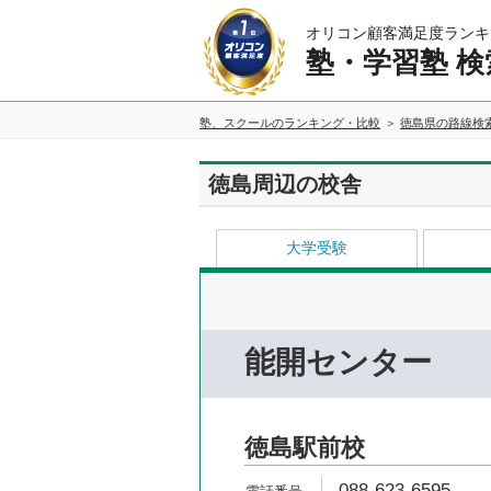
オリコン顧客満足度ランキ
塾・学習塾 検
塾、スクールのランキング・比較
徳島県の路線検
徳島周辺の校舎
大学受験
能開センター
徳島駅前校
088-623-6595