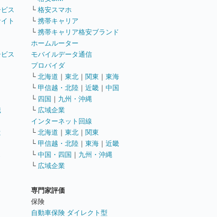
ービス
└
格安スマホ
サイト
└
携帯キャリア
└
携帯キャリア格安ブランド
ホームルーター
ービス
モバイルデータ通信
ト
プロバイダ
└
北海道
｜
東北
｜
関東
｜
東海
└
甲信越・北陸
｜
近畿
｜
中国
└
四国
｜
九州・沖縄
職
└
広域企業
インターネット回線
遣
└
北海道
｜
東北
｜
関東
└
甲信越・北陸
｜
東海
｜
近畿
ス
└
中国・四国
｜
九州・沖縄
└
広域企業
専門家評価
ト
保険
自動車保険 ダイレクト型