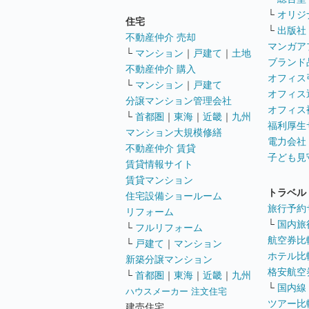
└
オリジ
住宅
└
出版社
不動産仲介 売却
マンガア
└
マンション
｜
戸建て
｜
土地
ブランド
不動産仲介 購入
オフィス
└
マンション
｜
戸建て
オフィス
分譲マンション管理会社
オフィス
└
首都圏
｜
東海
｜
近畿
｜
九州
福利厚生
マンション大規模修繕
電力会社
不動産仲介 賃貸
子ども見
賃貸情報サイト
賃貸マンション
トラベル
住宅設備ショールーム
旅行予約
リフォーム
└
国内旅
└
フルリフォーム
航空券比
└
戸建て
｜
マンション
ホテル比
新築分譲マンション
格安航空券
└
首都圏
｜
東海
｜
近畿
｜
九州
└
国内線
ハウスメーカー 注文住宅
ツアー比
建売住宅