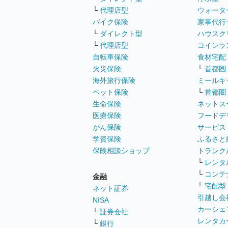
└
代理店型
ウォータ
バイク保険
家事代行
└
ダイレクト型
ハウスク
└
代理店型
コインラ
自転車保険
食材宅配
火災保険
└
首都圏
海外旅行保険
ミールキ
ペット保険
└
首都圏
生命保険
ネットス
医療保険
フードデ
がん保険
サービス
学資保険
ふるさと
保険相談ショップ
トランク
└
レンタ
└
コンテ
金融
└
宅配型
ネット証券
引越し会
NISA
カーシェ
└
証券会社
レンタカ
└
銀行