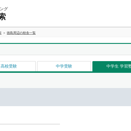
ング
索
索
徳島周辺の校舎一覧
高校受験
中学受験
中学生 学習