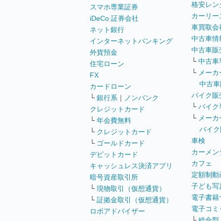
格安レン
スマホ専業証券
カーリー
iDeCo 証券会社
車買取会
ネット銀行
中古車情
インターネットバンキング
中古車販
外貨預金
└
中古車
住宅ローン
└
メーカ
FX
中古車
カードローン
バイク販
└
銀行系
｜
ノンバンク
└
バイク
クレジットカード
└
メーカ
└
年会費無料
バイク
└
クレジットカード
車検
└
ゴールドカード
カーメン
デビットカード
カフェ
キャッシュレス決済アプリ
定額制動
暗号資産取引所
子ども写
└
現物取引（仮想通貨）
電子書籍
└
証拠金取引（仮想通貨）
電子コミ
ロボアドバイザー
└
総合型