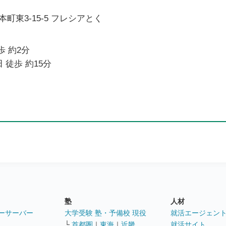
町東3-15-5 フレシアとく
歩 約2分
 徒歩 約15分
塾
人材
ーサーバー
大学受験 塾・予備校 現役
就活エージェン
└
首都圏
｜
東海
｜
近畿
就活サイト