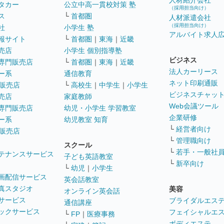
人材紹介会社
タカー
公立中高一貫校対策 塾
（採用担当向け）
ス
└
首都圏
人材派遣会社
（採用担当向け）
社
小学生 塾
アルバイト求人
報サイト
└
首都圏
｜
東海
｜
近畿
売店
小学生 個別指導塾
ビジネス
専門販売店
└
首都圏
｜
東海
｜
近畿
法人カーリース
ー系
通信教育
ネット印刷通販
販売店
└
高校生
｜
中学生
｜
小学生
ビジネスチャッ
売店
家庭教師
Web会議ツール
専門販売店
幼児・小学生 学習教室
企業研修
ー系
幼児教室 知育
└
経営者向け
販売店
└
管理職向け
スクール
└
若手・一般社
テナンスサービス
子ども英語教室
└
新卒向け
└
幼児
｜
小学生
画配信サービス
英会話教室
真スタジオ
美容
オンライン英会話
サービス
ブライダルエス
通信講座
ックサービス
フェイシャルエ
└
FP
｜
医療事務
ボディエステ