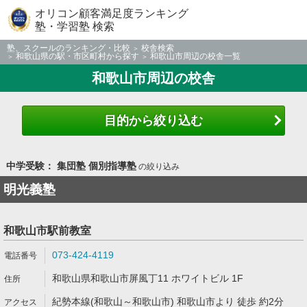
オリコン顧客満足度ランキング
塾・学習塾 検索
塾、スクールのランキング・比較
校舎検索
和歌山県の駅・市区町村から探す
和歌山市周辺の校舎一覧
和歌山市周辺の校舎
目的から絞り込む
中学受験： 集団塾 個別指導塾
の絞り込み
明光義塾
和歌山市駅前教室
073-424-4119
和歌山県和歌山市屏風丁11 ホワイトビル 1F
紀勢本線(和歌山～和歌山市) 和歌山市より 徒歩 約2分