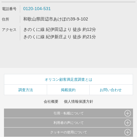
0120-104-531
和歌山県田辺市あけぼの39-9-102
きのくに線 紀伊田辺より 徒歩 約12分
きのくに線 紀伊新庄より 徒歩 約21分
オリコン顧客満足度調査とは
調査方法
掲載規約
お問い合わせ
会社概要
個人情報保護方針
引用・転載について
利用者の声について
当サイトで公開されている情報（文字、写真、イラスト、画像データ等）及びこれらの配
置・編集および構造などについての著作権は株式会社oricon MEに帰属しております。
クッキーの使用について
当サイトに掲載している内容はすべてサービスの利用者が提出された見解・感想です。
これらの情報を権利者の許可なく無断転載・複製などの二次利用を行うことは固く禁じて