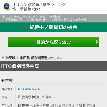
オリコン顧客満足度ランキング
塾・学習塾 検索
塾、スクールのランキング・比較
校舎検索
和歌山県の駅・市区町村から探す
紀伊中ノ島周辺の校舎一覧
紀伊中ノ島周辺の校舎
目的から絞り込む
中学受験： 集団塾 個別指導塾
の絞り込み
ITTO個別指導学院
有本校
073-424-5514
和歌山県和歌山市有本8-5
阪和線(天王寺～和歌山) 紀伊中ノ島より 徒歩 約3分