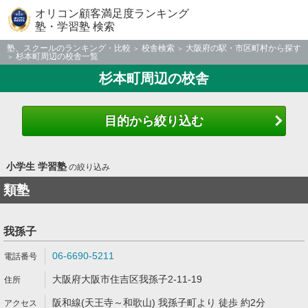
オリコン顧客満足度ランキング
塾・学習塾 検索
塾、スクールのランキング・比較
校舎検索
大阪府の駅・市区町村から探す
杉本町周辺の校舎一覧
杉本町周辺の校舎
目的から絞り込む
小学生 学習塾
の絞り込み
類塾
我孫子
06-6690-5211
大阪府大阪市住吉区我孫子2-11-19
阪和線(天王寺～和歌山) 我孫子町より 徒歩 約2分