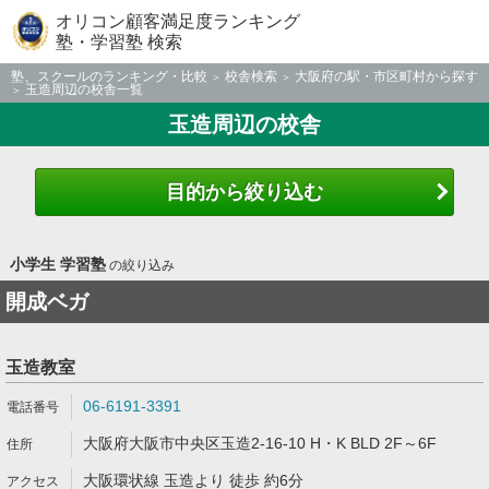
オリコン顧客満足度ランキング
塾・学習塾 検索
塾、スクールのランキング・比較
校舎検索
大阪府の駅・市区町村から探す
玉造周辺の校舎一覧
玉造周辺の校舎
目的から絞り込む
小学生 学習塾
の絞り込み
開成ベガ
玉造教室
06-6191-3391
大阪府大阪市中央区玉造2-16-10 H・K BLD 2F～6F
大阪環状線 玉造より 徒歩 約6分