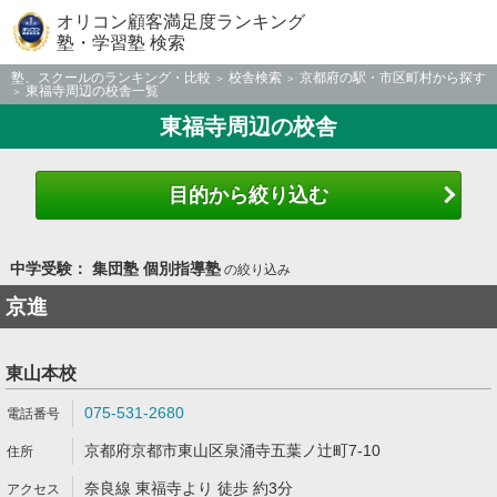
オリコン顧客満足度ランキング
塾・学習塾 検索
塾、スクールのランキング・比較
校舎検索
京都府の駅・市区町村から探す
東福寺周辺の校舎一覧
東福寺周辺の校舎
目的から絞り込む
中学受験： 集団塾 個別指導塾
の絞り込み
京進
東山本校
075-531-2680
京都府京都市東山区泉涌寺五葉ノ辻町7-10
奈良線 東福寺より 徒歩 約3分